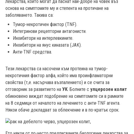
лекарства, които могат да паснат най-добре на човек въз
основа на симптомите му и степента на протичане на
заболяването. Такива са:
Тумор-некротичен фактор (TNF).
Интегринови рецепторни антагонисти.
Инхибитори на интерлевкините.
Инхибитори на янус киназата (JAK).
Анти-TNF средства.
Тези лекарства са насочени към протеина на тумор-
некротичния фактор алфа, който има проинфламаторни
свойства (т,е. насърчава възпалението) и се счита за
отговорник за развитието на
УК
. Болните с
улцерозен колит
обикновено виждат подобрение на симптомите си в рамките
на 8 седмици от началото на лечението с анти-TNF агента.
Някои обаче докладват за облекчение и в по-кратък срок.
Ето някои от по-често предписваните биологични лекарства за