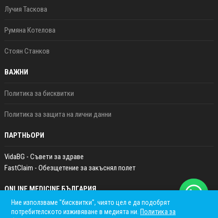
Лучия Таскова
Румяна Котелова
Стоян Станков
ВАЖНИ
Политика за бисквитки
Политика за защита на лични данни
ПАРТНЬОРИ
VidaBG - Съвети за здраве
FastClaim - Обезщетение за закъснял полет
ONLINE MEDICINE БЪЛГАРИЯ
Ние използваме "бисквитки", чиято цел е да подобрят
потребителското изживяване в медията ни.
Политика за