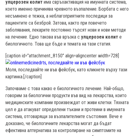
улцерозен колит
има свръхактивация на имунната система,
което именно причинява чревното възпаление. Борбата с него
несъмнено е тежка, а неблагоприятните последици за
пациентите са безброй. Затова, както при повечето
заболявания, лекарите постоянно търсят нови и нови методи
на лечение. Едно такова във връзка с
улцерозен колит
е
биологичното. Това ще бъде и темата на тази статия.
[caption id="attachment_8150" align=aligncenter width=728]
Моля, последвайте ни във фейсбук, като кликнете върху тази
картинка.[/caption]
Започваме с това какво е биологичното лечение. Най-общо,
говорим за биологични продукти във вид на лекарства, които
медицинските компании произвеждат от живи клетки. Тяхната
цел е да атакуват определени тъкани и протеини в имунната
б
система, отговарящи за възпалителните състояния. Вече е
доказано, че биологичните лекарства могат да бъдат
ефективна алтернатива за контролиране на симптомите на