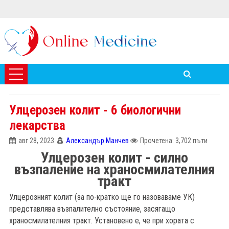
Улцерозен колит - 6 биологични
лекарства
авг 28, 2023
Александър Манчев
Прочетена: 3,702 пъти
Улцерозен колит - силно
възпаление на храносмилателния
тракт
Улцерозният колит (за по-кратко ще го назоваваме УК)
представлява възпалително състояние, засягащо
храносмилателния тракт. Установено е, че при хората с