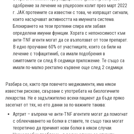
одобрение за лечение на улцерозен колит през март 2022
г. JAK протеините са известни с това, че изпращат сигнали,
които насърчават активността на имунната система.
Блокирането на тези протеини спира или забавя
определени имунни функции. Хората с непоносимост към
анти-TNF агенти могат да се възползват от този препарат.
В едно проучване 60% от участниците, които са били на
лечение с тофацитиниб, са имали подобрения в
симптомите си след 8 седмици приложение. Те също са
имали по-малко ректално кървене още след 2 седмици.
Разбира се, както при повечето медикаменти, има някои
известни рискове, свързани с употребата на биологичните
лекарства. Не е задължително всеки пациент да бъде пряко
засегнат от тях, но ето данни за по-важните такива:
Артрит – въпреки че анти-TNF агентите могат да помогнат
с облекчаването на болки в ставите, те също така могат
теоретично да причинят нови болки в някои случаи.