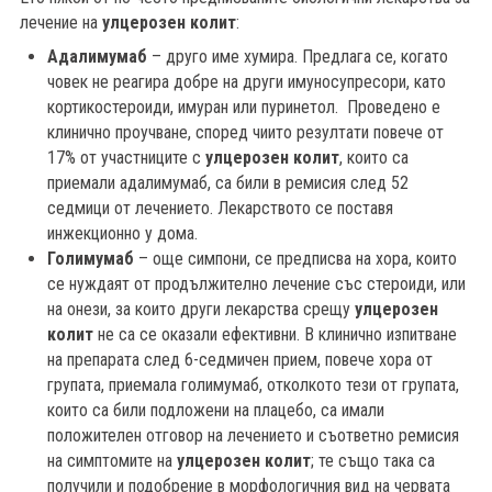
лечение на
улцерозен колит
:
Адалимумаб
– друго име хумира. Предлага се, когато
човек не реагира добре на други имуносупресори, като
кортикостероиди, имуран или пуринетол. Проведено е
клинично проучване, според чиито резултати повече от
17% от участниците с
улцерозен колит
, които са
приемали адалимумаб, са били в ремисия след 52
седмици от лечението. Лекарството се поставя
инжекционно у дома.
Голимумаб
– още симпони, се предписва на хора, които
се нуждаят от продължително лечение със стероиди, или
на онези, за които други лекарства срещу
улцерозен
колит
не са се оказали ефективни. В клинично изпитване
на препарата след 6-седмичен прием, повече хора от
групата, приемала голимумаб, отколкото тези от групата,
които са били подложени на плацебо, са имали
положителен отговор на лечението и съответно ремисия
на симптомите на
улцерозен колит
; те също така са
получили и подобрение в морфологичния вид на червата