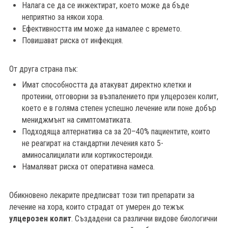
Налага се да се инжектират, което може да бъде
неприятно за някои хора.
Ефективността им може да намалее с времето.
Повишават риска от инфекция.
От друга страна пък:
Имат способността да атакуват директно клетки и
протеини, отговорни за възпалението при улцерозен колит,
което е в голяма степен успешно лечение или поне добър
мениджмънт на симптоматиката.
Подходяща алтернатива са за 20–40% пациентите, които
не реагират на стандартни лечения като 5-
аминосалицилати или кортикостероиди.
Намаляват риска от оперативна намеса.
Обикновено лекарите предписват този тип препарати за
лечение на хора, които страдат от умерен до тежък
улцерозен колит
. Създадени са различни видове биологични