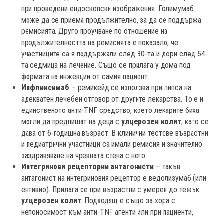
при проведени ендоскопски изображения. Голимумаб
може да се приема продължително, за да се поддържа
ремисията. Друго проучване по отношение на
продължителността на ремисията е показало, че
участниците са я поддържали след 30-та и дори след 54-
та седмица на лечение. Също се прилага у дома под
формата на инжекции от самия пациент.
Инфликсимаб
– ремикейд се използва при липса на
адекватен лечебен отговор от другите лекарства. То е и
единственото анти-TNF средство, което лекарите биха
могли да предпишат на деца с
улцерозен колит
, като се
дава от 6-годишна възраст. В клинични тестове възрастни
и педиатрични участници са имали ремисия и значително
заздравяване на чревната стена с него.
Интегринови рецепторни антагонисти
– такъв
антагонист на интегриновия рецептор е ведолизумаб (или
ентивио). Прилага се при възрастни с умерен до тежък
улцерозен колит
. Подходящ е също за хора с
непоносимост към анти-TNF агенти или при пациенти,