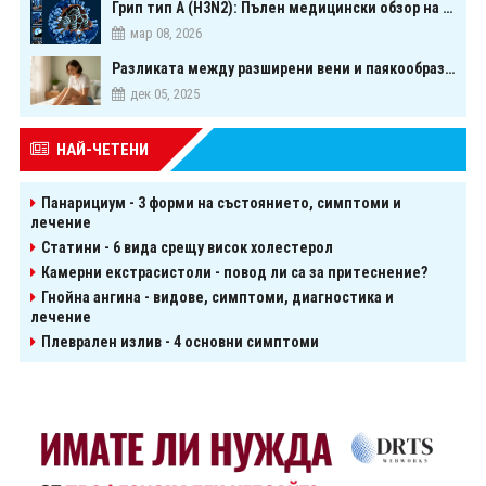
Грип тип A (H3N2): Пълен медицински обзор на сезонния щам през 2026 г.
мар 08, 2026
Разликата между разширени вени и паякообразни вени - и как наистина можете да ги предотвратите
дек 05, 2025
НАЙ-ЧЕТЕНИ
Панарициум - 3 форми на състоянието, симптоми и
лечение
Статини - 6 вида срещу висок холестерол
Камерни екстрасистоли - повод ли са за притеснение?
Гнойна ангина - видове, симптоми, диагностика и
лечение
Плеврален излив - 4 основни симптоми