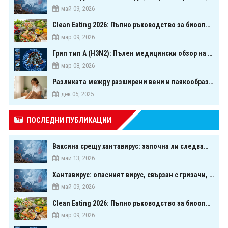
май 09, 2026
Clean Eating 2026: Пълно ръководство за биооптимизация чрез хранене
мар 09, 2026
Грип тип A (H3N2): Пълен медицински обзор на сезонния щам през 2026 г.
мар 08, 2026
Разликата между разширени вени и паякообразни вени - и как наистина можете да ги предотвратите
дек 05, 2025
ПОСЛЕДНИ ПУБЛИКАЦИИ
Ваксина срещу хантавирус: започна ли следващата голяма надпревара в медицината?
май 13, 2026
Хантавирус: опасният вирус, свързан с гризачи, който предизвика тревога в Европа
май 09, 2026
Clean Eating 2026: Пълно ръководство за биооптимизация чрез хранене
мар 09, 2026