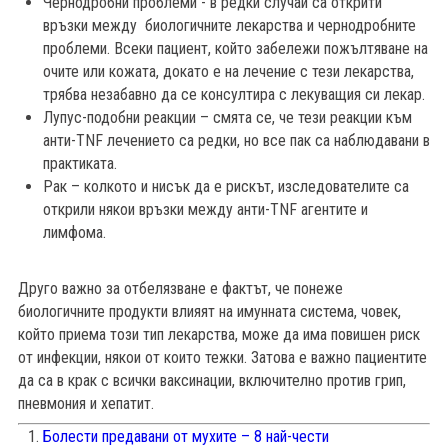
Чернодробни проблеми - в редки случаи са открити
връзки между биологичните лекарства и чернодробните
проблеми. Всеки пациент, който забележи пожълтяване на
очите или кожата, докато е на лечение с тези лекарства,
трябва незабавно да се консултира с лекуващия си лекар.
Лупус-подобни реакции – смята се, че тези реакции към
анти-TNF лечението са редки, но все пак са наблюдавани в
практиката.
Рак – колкото и нисък да е рискът, изследователите са
открили някои връзки между анти-TNF агентите и
лимфома.
Друго важно за отбелязване е фактът, че понеже
биологичните продукти влияят на имунната система, човек,
който приема този тип лекарства, може да има повишен риск
от инфекции, някои от които тежки. Затова е важно пациентите
да са в крак с всички ваксинации, включително против грип,
пневмония и хепатит.
Болести предавани от мухите – 8 най-чести