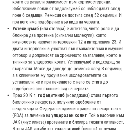
които са развили зависимост към кортикостероиди.
Забележими ползи от ведолизумаб се наблюдават след
поне 6 седмици. Ремисия се постига след 52 седмици. И
при него има подобрение във вида на червата.
Устекинумаб
(или стелара) е антитяло, чиято роля е да
блокира два протеина (сигнални молекули), които
имунолозите наричат интерлевкин-12 и интерлевкин-23. И
двата интерлевкина участват във възпалителния и имунния
отговор и допринасят за хроничното възпаление, което е
типично за улцерозен колит. Устекинумаб е подходящ за
възрастни. Може да доведе до ремисия след 8 седмици,
а в клиничните му проучвания изследователите са
установили, че и при лечението с него се стига до
подобрения във външния вид на червата.
През 2019 г.
тофацитиниб
(кселджанз) става първото
биологично лекарство, получило одобрение от
вездесъщата Федерална администрация по лекарствата
(FDA) за лечение на
улцерозен колит
. Той е насочен към
JAK (янус киназа) протеините и блокира тяхната активност.
Втори JAK инхибитор, упадацитиниб (ринвок), получава