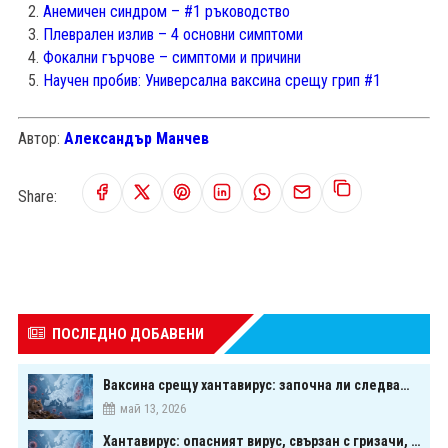
Анемичен синдром – #1 ръководство
Плеврален излив – 4 основни симптоми
Фокални гърчове – симптоми и причини
Научен пробив: Универсална ваксина срещу грип #1
Автор:
Александър Манчев
Share:
ПОСЛЕДНО ДОБАВЕНИ
Ваксина срещу хантавирус: започна ли следващата голяма надпревара в медицината?
май 13, 2026
Хантавирус: опасният вирус, свързан с гризачи, който предизвика тревога в Европа