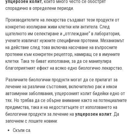
улцерозен колит
, които много често се обострят
спорадично в определени периоди.
Производителите на лекарства създават тези продукти от
конкретно изолирани живи клетки или антитела. След
щателното им селектиране и „отглеждане“ в лаборатория,
учените извличат нужните специфични протеини. Механизмът
на действие след това включва насочване на въпросните
протеини към конкретен рецептор, намиращ се в имунните
клетки. Така те биват използвани, за да се манипулира
благоприятният ефект на всяко едно биологично лекарство.
Различните биологични продукти могат да се прилагат за
лечение на различни състояния, включително рак и някои
автоимунни заболявания, улцерозният колит бидейки едно от
тях. Но трябва да се обърне внимание както на потенциалните
предимства, така и на недостатъците от използването на
биологични продукти за лечение на
улцерозен колит
. Да
започнем с лошите новини:
Скъпи са.