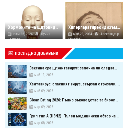
Хормоните на щитовидната жлеза и влиянието им върху психичното ни здраве
Хиперпаратиреоидизъм - 2 основни причини за повишаване на паратхормона
юли 25, 2024
Лучия
май 23, 2024
Александър
Таскова
Манчев
ПОСЛЕДНО ДОБАВЕНИ
Ваксина срещу хантавирус: започна ли следващата голяма надпревара в медицината?
май 13, 2026
Хантавирус: опасният вирус, свързан с гризачи, който предизвика тревога в Европа
май 09, 2026
Clean Eating 2026: Пълно ръководство за биооптимизация чрез хранене
б
мар 09, 2026
Грип тип A (H3N2): Пълен медицински обзор на сезонния щам през 2026 г.
мар 08, 2026