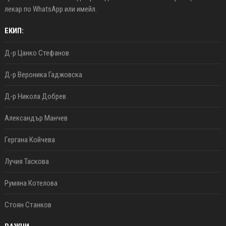
лекар по WhatsApp или имейл.
ЕКИП:
Д-р Цанко Стефанов
Д-р Вероника Гаджовска
Д-р Никола Добрев
Александър Манчев
Гергана Койчева
Лучия Таскова
Румяна Котелова
Стоян Станков