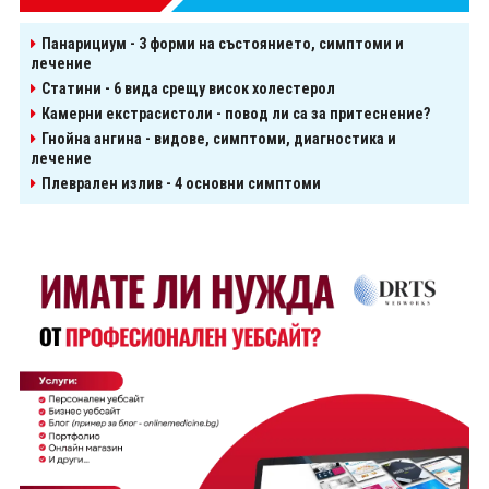
Панарициум - 3 форми на състоянието, симптоми и
лечение
Статини - 6 вида срещу висок холестерол
Камерни екстрасистоли - повод ли са за притеснение?
Гнойна ангина - видове, симптоми, диагностика и
лечение
Плеврален излив - 4 основни симптоми