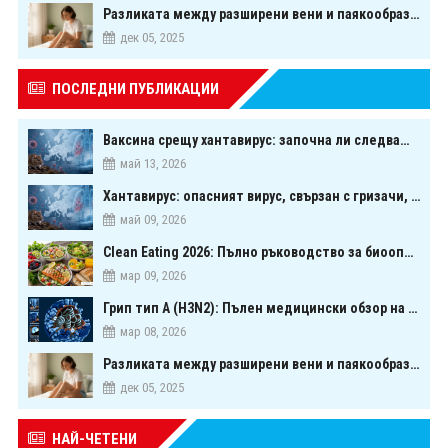
Разликата между разширени вени и паякообразни вени - и как наистина можете да ги предотвратите
дек 05, 2025
ПОСЛЕДНИ ПУБЛИКАЦИИ
Ваксина срещу хантавирус: започна ли следващата голяма надпревара в медицината?
май 13, 2026
Хантавирус: опасният вирус, свързан с гризачи, който предизвика тревога в Европа
май 09, 2026
Clean Eating 2026: Пълно ръководство за биооптимизация чрез хранене
мар 09, 2026
Грип тип A (H3N2): Пълен медицински обзор на сезонния щам през 2026 г.
мар 08, 2026
Разликата между разширени вени и паякообразни вени - и как наистина можете да ги предотвратите
дек 05, 2025
НАЙ-ЧЕТЕНИ