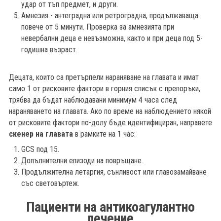
удар от тъп предмет, и други.
Амнезия - антеградна или ретроградна, продължаваща
повече от 5 минути. Проверка за амнезията при
невербални деца е невъзможна, както и при деца под 5-
годишна възраст.
Децата, които са претърпели нараняване на главата и имат
само 1 от рисковите фактори в горния списък с препоръки,
трябва да бъдат наблюдавани минимум 4 часа след
нараняването на главата. Ако по време на наблюдението някой
от рисковите фактори по-долу бъде идентифициран, направете
скенер на главата
в рамките на 1 час:
GCS под 15.
Допълнителни епизоди на повръщане.
Продължителна летаргия, сънливост или главозамайване
със световъртеж.
Пациенти на антикоагулантно
лечение