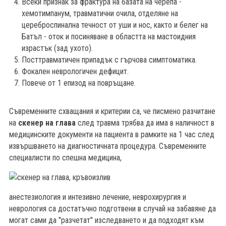
Всеки признак за фрактура на базата на черепа -
хемотимпанум, травматични очила, отделяне на
цереброспинална течност от уши и нос, както и белег на
Батъл - оток и посиняване в областта на мастоидния
израстък (зад ухото).
Посттравматичен припадък с гърчова симптоматика.
Фокален неврологичен дефицит.
Повече от 1 епизод на повръщане.
Съвременните схващания и критерии са, че писмено разчитане
на
скенер на глава
след травма трябва да има в наличност в
медицинските документи на пациента в рамките на 1 час след
извършването на диагностичната процедура. Съвременните
специалисти по спешна медицина,
анестезиология и интезивно лечение, неврохирургия и
неврология са достатъчно подготвени в случай на забавяне да
могат сами да "разчетат" изследването и да подходят към