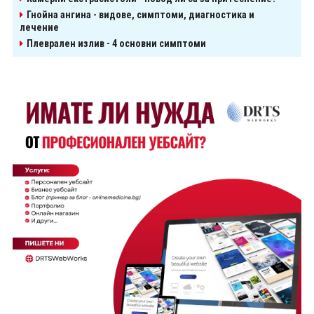
Гнойна ангина - видове, симптоми, диагностика и
лечение
Плеврален излив - 4 основни симптоми