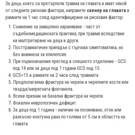
За деца, които са претърпели травма на главата и имат някой
от следните рискови фактори, направете
скенер на главата
в
рамките на 1 час след идентифициране на рисковия фактор:
Съмнение за умишлено нараняване - част от
съдебномедицинската практика, при травми вследствие
на малтретиране на деца и други.
Посттравматичен припадък с гърчова симптоматика, но
без анамнеза за епилепсия.
При първоначалния преглед в спешното отделение - GCS
под 14 или за деца под 1 година GCS под 15.
GCS<15 в рамките на 2 часа след травмата.
Предполагаема фрактура на черепа и черепните кости или
твърда/напрегната фонтанела.
Всеки признак на базална фрактура на черепа.
Фокален неврологичен дефицит.
За деца под 1 година - наличие на посиняване, оток или
разкъсно-контузна рана по-голяма от 5 см в областта на
главата.