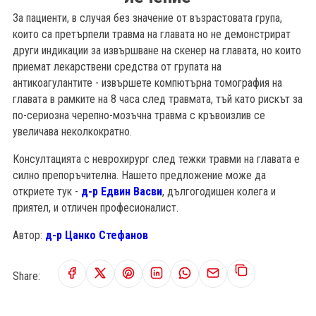
За пациенти, в случая без значение от възрастовата група,
които са претърпели травма на главата но не демонстрират
други индикации за извършване на скенер на главата, но които
приемат лекарствени средства от групата на
антикоагулантите - извършете компютърна томография на
главата в рамките на 8 часа след травмата, тъй като рискът за
по-сериозна черепно-мозъчна травма с кръвоизлив се
увеличава неколкократно.
Консултацията с неврохирург след тежки травми на главата е
силно препоръчителна. Нашето предложение може да
откриете тук -
д-р Едвин Васви
, дългогодишен колега и
приятел, и отличен професионалист.
Автор:
д-р Цанко Стефанов
Share: