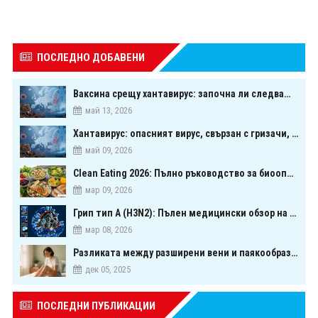
ПОСЛЕДНО ДОБАВЕНИ
Ваксина срещу хантавирус: започна ли следващата голяма надпревара в медицината?
май 13, 2026
Хантавирус: опасният вирус, свързан с гризачи, който предизвика тревога в Европа
май 09, 2026
Clean Eating 2026: Пълно ръководство за биооптимизация чрез хранене
мар 09, 2026
Грип тип A (H3N2): Пълен медицински обзор на сезонния щам през 2026 г.
мар 08, 2026
Разликата между разширени вени и паякообразни вени - и как наистина можете да ги предотвратите
дек 05, 2025
ПОСЛЕДНИ ПУБЛИКАЦИИ