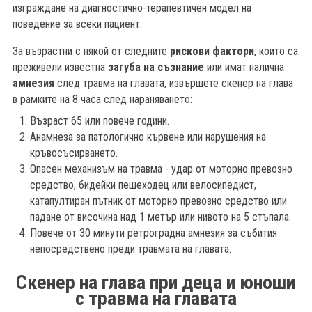
изграждане на диагностично-терапевтичен модел на
поведение за всеки пациент.
За възрастни с някой от следните
рискови фактори
, които са
преживели известна
загуба на съзнание
или имат налична
амнезия
след травма на главата, извършете скенер на глава
в рамките на 8 часа след нараняването:
Възраст 65 или повече години.
Анамнеза за патологично кървене или нарушения на
кръвосъсирването.
Опасен механизъм на травма - удар от моторно превозно
средство, бидейки пешеходец или велосипедист,
катапултиран пътник от моторно превозно средство или
падане от височина над 1 метър или нивото на 5 стъпала.
Повече от 30 минути ретроградна амнезия за събития
непосредствено преди травмата на главата.
Скенер на глава при деца и юноши
с травма на главата