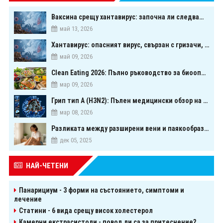
Ваксина срещу хантавирус: започна ли следващата голяма надпревара в медицината?
май 13, 2026
Хантавирус: опасният вирус, свързан с гризачи, който предизвика тревога в Европа
май 09, 2026
Clean Eating 2026: Пълно ръководство за биооптимизация чрез хранене
мар 09, 2026
Грип тип A (H3N2): Пълен медицински обзор на сезонния щам през 2026 г.
мар 08, 2026
Разликата между разширени вени и паякообразни вени - и как наистина можете да ги предотвратите
дек 05, 2025
НАЙ-ЧЕТЕНИ
Панарициум - 3 форми на състоянието, симптоми и
лечение
Статини - 6 вида срещу висок холестерол
Камерни екстрасистоли - повод ли са за притеснение?