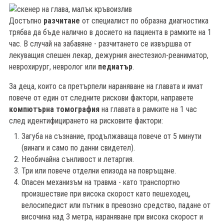
Достъпно
разчитане
от специалист по образна диагностика
трябва да бъде налично в досието на пациента в рамките на 1
час. В случай на забавяне - разчитането се извършва от
лекуващия спешен лекар, дежурния анестезиол-реаниматор,
неврохирург, невролог или
педиатър
.
За деца, които са претърпели нараняване на главата и имат
повече от един от следните рискови фактори, направете
компютърна томография
на главата в рамките на 1 час
след идентифицирането на рисковите фактори:
Загуба на съзнание, продължаваща повече от 5 минути
(винаги и само по данни свидетел).
Необичайна сънливост и летаргия.
Три или повече отделни епизода на повръщане.
Опасен механизъм на травма - като транспортно
произшествие при висока скорост като пешеходец,
велосипедист или пътник в превозно средство, падане от
височина над 3 метра, нараняване при висока скорост и