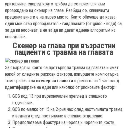
критериите, според които трябва да се пристъпи към
провеждане на скенер на глава. Разбира се, клиничната
преценка винаги е на първо място. Както обичаше да казва
един мой стар преподавател - гайдлайните (от guide - водя) са,
за да ви насочват, а не за да ви дават единен алгоритъм на
поведение.
Скенер на глава при възрастни
пациенти с травма на главата
За възрастни, които са претърпели травма на главата и имат
някой от следните рискови фактори, извършете компютърна
томография или
скенер на главата
в рамките на 1 час след
идентифициране на един или няколко от рисковите фактор:
GCS под 13 при първоначален преглед в спешното
отделение.
б
GCS по-малко от 15 на 2-рия час след настъпилата травма
и веднага след постъпване в спешно отделение.
Предполагаема фрактура на черепа и черепните кости.