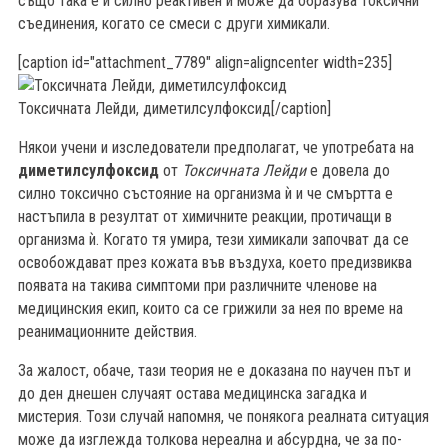
също така е и силно реактивен и може да образува токсични
съединения, когато се смеси с други химикали.
[caption id="attachment_7789" align=aligncenter width=235]
Токсичната Лейди, диметилсулфоксид[/caption]
Някои учени и изследователи предполагат, че употребата на
диметилсулфоксид
от
Токсичната Лейди
е довела до
силно токсично състояние на организма ѝ и че смъртта е
настъпила в резултат от химичните реакции, протичащи в
организма ѝ. Когато тя умира, тези химикали започват да се
освобождават през кожата във въздуха, което предизвиква
появата на такива симптоми при различните членове на
медицинския екип, които са се грижили за нея по време на
реанимационните действия.
За жалост, обаче, тази теория не е доказана по научен път и
до ден днешен случаят остава медицинска загадка и
мистерия. Този случай напомня, че понякога реалната ситуация
може да изглежда толкова нереална и абсурдна, че за по-