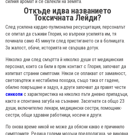
силния аромат и се свлекли на земята.
Откъде идва названието
Токсичната Лейди?
След усилена кардио-пулмонална ресусцитация, персоналът
се опитал да съживи Глория, но въпреки усилията им, тя
починала само 45 минути след пристигането си в болницата.
За жалост, обаче, историята не свършва дотук.
Няколко дни след смъртта ѝ няколко души от медицинския
персонал, които са били в пряк контакт с Глория, започват да
изпитват странни симптоми. Някои се оплакват от замаяност,
световъртеж и нестабилна походка, също така от гадене,
обилно повръщане и задух, а други започват да правят чести
синкопи
с характеристика на няколко пъти дневно припадъци,
както и спонтанна загуба на съзнание. Засегнати са общо 23
души, включително лекари, медицински сестри, помощник-
сестри, общи здравни работници, носачи и други.
По онова време никой не може да обясни какво е причинило
симптомите. Редица големи мозъци предполагаха, че виновна