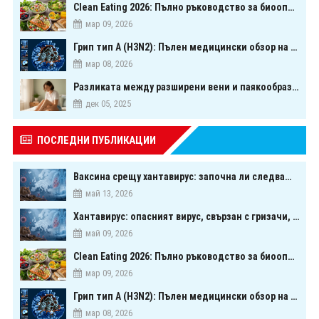
Clean Eating 2026: Пълно ръководство за биооптимизация чрез хранене
мар 09, 2026
Грип тип A (H3N2): Пълен медицински обзор на сезонния щам през 2026 г.
мар 08, 2026
Разликата между разширени вени и паякообразни вени - и как наистина можете да ги предотвратите
дек 05, 2025
ПОСЛЕДНИ ПУБЛИКАЦИИ
Ваксина срещу хантавирус: започна ли следващата голяма надпревара в медицината?
май 13, 2026
Хантавирус: опасният вирус, свързан с гризачи, който предизвика тревога в Европа
май 09, 2026
Clean Eating 2026: Пълно ръководство за биооптимизация чрез хранене
мар 09, 2026
Грип тип A (H3N2): Пълен медицински обзор на сезонния щам през 2026 г.
мар 08, 2026