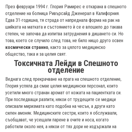
През февруари 1994 г. Глория Рамирес е откарана в спешното
отделение на болница Ривърсайд Дженерал в Калифорния.
Едва 31-годишна, тя страда от напреднала форма на рак на
шийката на матката и състоянието ѝ се е влошило до такава
степен, че започва да изпитва затруднения в дишането си. Но
това, което се случило след това, не било нищо друго освен
космически странно
, както за цялото медицинско
общество, така и за целия свят.
Токсичната Лейди в Спешното
отделение
Веднага след прекрачване на прага на спешното отделение,
Глория успяла да смае целия медицински персонал, които
усетили много странан аромат от кожата на пациентката си.
При последващи разпити, някои от трудещите се медици
описвали миризмата като подобна на чесън, а други като
б
силен амоняк. Медицинските сестри, които я обслужвали,
съобщават, че усещали парене в очите и носа, когато
работили около нея, а някои от тях дори не издържали на