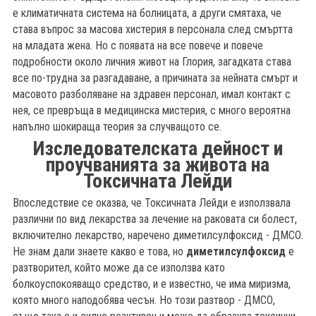
е климатичната система на болницата, а други смятаха, че
става въпрос за масова хистерия в персонала след смъртта
на младата жена. Но с появата на все повече и повече
подробности около личния живот на Глория, загадката става
все по-трудна за разгадаване, а причината за нейната смърт и
масовото разболяване на здравен персонал, имал контакт с
нея, се превръща в медицинска мистерия, с много вероятна
напълно шокираща теория за случващото се.
Изследователската дейност и
проучванията за живота на
Токсичната Лейди
Впоследствие се оказва, че Токсичната Лейди е използвала
различни по вид лекарства за лечение на раковата си болест,
включително лекарство, наречено диметилсулфоксид - ДМСО.
Не знам дали знаете какво е това, но
диметилсулфоксид
е
разтворител, който може да се използва като
болкоуспокояващо средство, и е известно, че има миризма,
която много наподобява чесън. Но този разтвор - ДМСО,