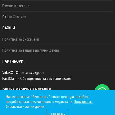
Румяна Котелова
Стоян Станков
ВАЖНИ
Политика за бисквитки
Политика за защита на лични данни
ПАРТНЬОРИ
VidaBG - Съвети за здраве
FastClaim - Обезщетение за закъснял полет
ONLINE MEDICINE БЪЛГАРИЯ
Ние използваме "бисквитки", чиято цел е да подобрят
потребителското изживяване в медията ни.
Политика за
бисквитки и лични данни
Разрешавам