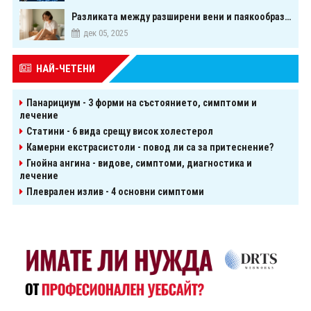
Разликата между разширени вени и паякообразни вени - и как наистина можете да ги предотвратите
дек 05, 2025
НАЙ-ЧЕТЕНИ
Панарициум - 3 форми на състоянието, симптоми и
лечение
Статини - 6 вида срещу висок холестерол
Камерни екстрасистоли - повод ли са за притеснение?
Гнойна ангина - видове, симптоми, диагностика и
лечение
Плеврален излив - 4 основни симптоми