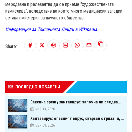
меродавна и релевантна да се приеме "художествената
измислица", вследствие на което много медицински загадки
остават мистерия за научното общество.
Информация за Токсичната Лейди в Wikipedia.
Share:
ПОСЛЕДНО ДОБАВЕНИ
Ваксина срещу хантавирус: започна ли следващата голяма надпревара в медицината?
май 13, 2026
Хантавирус: опасният вирус, свързан с гризачи, който предизвика тревога в Европа
май 09, 2026