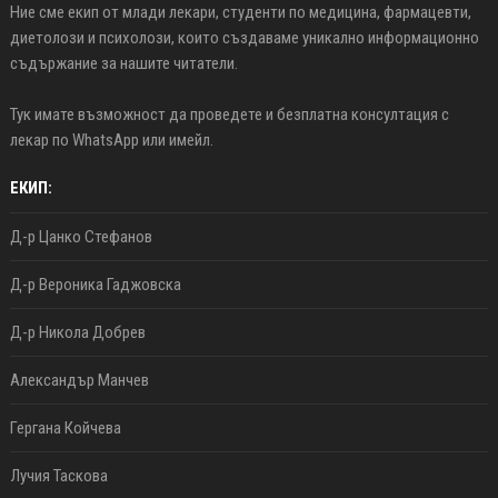
Ние сме екип от млади лекари, студенти по медицина, фармацевти,
диетолози и психолози, които създаваме уникално информационно
съдържание за нашите читатели.
Тук имате възможност да проведете и безплатна консултация с
лекар по WhatsApp или имейл.
ЕКИП:
Д-р Цанко Стефанов
Д-р Вероника Гаджовска
Д-р Никола Добрев
Александър Манчев
Гергана Койчева
Лучия Таскова