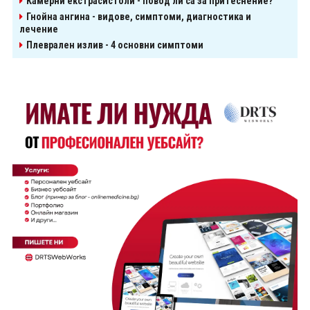
Камерни екстрасистоли - повод ли са за притеснение?
Гнойна ангина - видове, симптоми, диагностика и
лечение
Плеврален излив - 4 основни симптоми