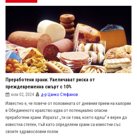
Преработени храни: Увеличават риска от
преждевременна смърт с 10%
юли 02, 2024
д-р Цанко Стефанов
Известно е, че повече от половината от дневния прием на калории
в Обединеното кралство идва от потенциално опасни
преработени храни. Изразът „ти си това, което ядеш“ е верен до
известна степен, тъй като определени храни са известни със
своите здравословни ползи.