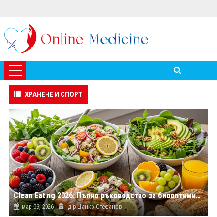
ХРАНЕНЕ И СПОРТ
Clean Eating 2026: Пълно ръководство за биооптимизация чрез хранене
мар 09, 2026
д-р Цанко Стефанов