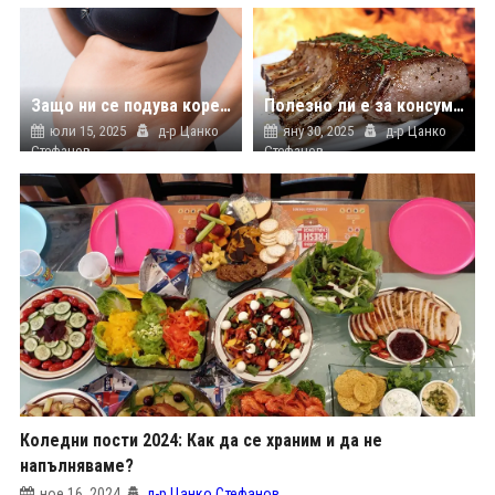
Защо ни се подува коремът в жегите?
Полезно ли е за консумация свинското месо?
юли 15, 2025
д-р Цанко
яну 30, 2025
д-р Цанко
Стефанов
Стефанов
б
Коледни пости 2024: Как да се храним и да не
напълняваме?
ное 16, 2024
д-р Цанко Стефанов