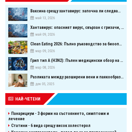
Ваксина срещу хантавирус: започна ли следващата голяма надпревара в медицината?
май 13, 2026
Хантавирус: опасният вирус, свързан с гризачи, който предизвика тревога в Европа
май 09, 2026
Clean Eating 2026: Пълно ръководство за биооптимизация чрез хранене
мар 09, 2026
Грип тип A (H3N2): Пълен медицински обзор на сезонния щам през 2026 г.
мар 08, 2026
Разликата между разширени вени и паякообразни вени - и как наистина можете да ги предотвратите
дек 05, 2025
НАЙ-ЧЕТЕНИ
Панарициум - 3 форми на състоянието, симптоми и
лечение
Статини - 6 вида срещу висок холестерол