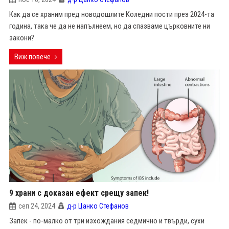
Как да се храним пред новодошлите Коледни пости през 2024-та
година, така че да не напълнеем, но да спазваме църковните ни
закони?
Виж повече
9 храни с доказан ефект срещу запек!
сеп 24, 2024
д-р Цанко Стефанов
Запек - по-малко от три изхождания седмично и твърди, сухи