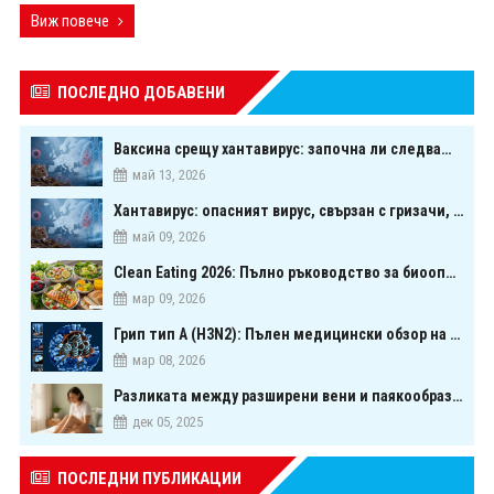
Виж повече
ПОСЛЕДНО ДОБАВЕНИ
Ваксина срещу хантавирус: започна ли следващата голяма надпревара в медицината?
май 13, 2026
Хантавирус: опасният вирус, свързан с гризачи, който предизвика тревога в Европа
май 09, 2026
Clean Eating 2026: Пълно ръководство за биооптимизация чрез хранене
мар 09, 2026
Грип тип A (H3N2): Пълен медицински обзор на сезонния щам през 2026 г.
мар 08, 2026
Разликата между разширени вени и паякообразни вени - и как наистина можете да ги предотвратите
дек 05, 2025
ПОСЛЕДНИ ПУБЛИКАЦИИ