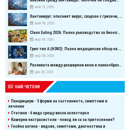
Ваксина срещу хантавирус: започна ли следващата голяма надпревара в медицината?
май 13, 2026
Хантавирус: опасният вирус, свързан с гризачи, който предизвика тревога в Европа
май 09, 2026
Clean Eating 2026: Пълно ръководство за биооптимизация чрез хранене
мар 09, 2026
Грип тип A (H3N2): Пълен медицински обзор на сезонния щам през 2026 г.
мар 08, 2026
Разликата между разширени вени и паякообразни вени - и как наистина можете да ги предотвратите
дек 05, 2025
НАЙ-ЧЕТЕНИ
Панарициум - 3 форми на състоянието, симптоми и
лечение
Статини - 6 вида срещу висок холестерол
Камерни екстрасистоли - повод ли са за притеснение?
Гнойна ангина - видове, симптоми, диагностика и