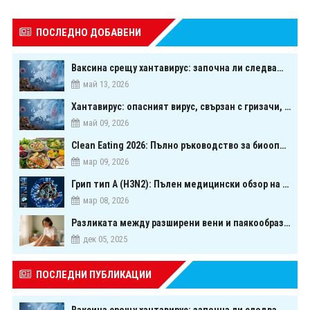
ПОСЛЕДНО ДОБАВЕНИ
Ваксина срещу хантавирус: започна ли следващата голяма надпревара в медицината?
май 13, 2026
Хантавирус: опасният вирус, свързан с гризачи, който предизвика тревога в Европа
май 09, 2026
Clean Eating 2026: Пълно ръководство за биооптимизация чрез хранене
мар 09, 2026
Грип тип A (H3N2): Пълен медицински обзор на сезонния щам през 2026 г.
мар 08, 2026
Разликата между разширени вени и паякообразни вени - и как наистина можете да ги предотвратите
дек 05, 2025
б
ПОСЛЕДНИ ПУБЛИКАЦИИ