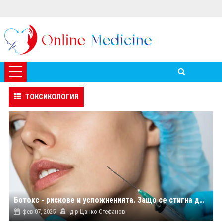
ТОКСИКОЛОГИЯ
Ботокс - рискове и усложненията. Защо се стигна до усложнения от инжекции с ботулинов токсин на Арина Гудз?
фев 07, 2025
д-р Цанко Стефанов