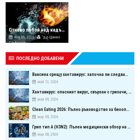
Отново побой над кадър на ЦСМП!
яну 05, 2025
д-р Цанко
Стефанов
ПОСЛЕДНО ДОБАВЕНИ
Ваксина срещу хантавирус: започна ли следващата голяма надпревара в медицината?
май 13, 2026
Хантавирус: опасният вирус, свързан с гризачи, който предизвика тревога в Европа
май 09, 2026
Clean Eating 2026: Пълно ръководство за биооптимизация чрез хранене
б
мар 09, 2026
Грип тип A (H3N2): Пълен медицински обзор на сезонния щам през 2026 г.
мар 08, 2026