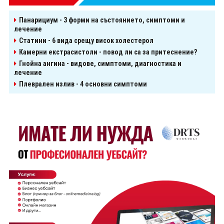
Панарициум - 3 форми на състоянието, симптоми и
лечение
Статини - 6 вида срещу висок холестерол
Камерни екстрасистоли - повод ли са за притеснение?
Гнойна ангина - видове, симптоми, диагностика и
лечение
Плеврален излив - 4 основни симптоми