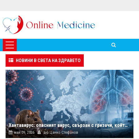
НОВИНИ В СВЕТА НА ЗДРАВЕТО
Хантавирус: опасният вирус, свързан с гризачи, който предизвика тревога в Европа
май 09, 2026
д-р Цанко Стефанов