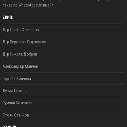
лекар по WhatsApp или имейл.
ЕКИП:
Д-р Цанко Стефанов
Д-р Вероника Гаджовска
Д-р Никола Добрев
Александър Манчев
Гергана Койчева
Лучия Таскова
Румяна Котелова
Стоян Станков