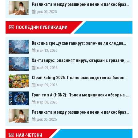
Разликата между разширени вени и паякообразни вени - и как наистина можете да ги предотвратите
дек 05, 2025
ПОСЛЕДНИ ПУБЛИКАЦИИ
Ваксина срещу хантавирус: започна ли следващата голяма надпревара в медицината?
май 13, 2026
Хантавирус: опасният вирус, свързан с гризачи, който предизвика тревога в Европа
май 09, 2026
Clean Eating 2026: Пълно ръководство за биооптимизация чрез хранене
мар 09, 2026
Грип тип A (H3N2): Пълен медицински обзор на сезонния щам през 2026 г.
мар 08, 2026
Разликата между разширени вени и паякообразни вени - и как наистина можете да ги предотвратите
дек 05, 2025
НАЙ-ЧЕТЕНИ