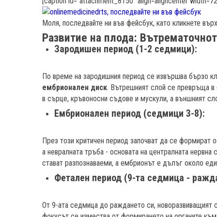
[caption id="attachment_8150" align=aligncenter width=7
Моля, последвайте ни във фейсбук, като кликнете върху
Развитие на плода: Вътрематочно
Зародишен период (1-2 седмици):
По време на зародишния период се извършва бързо к
ембрионален диск
. Вътрешният слой се превръща в
в сърце, кръвоносни съдове и мускули, а външният сл
Ембрионален период (седмици 3-8):
През този критичен период започват да се формират о
а невралната тръба - основата на централната нервна 
стават разпознаваеми, а ембрионът е дълъг около еди
Фетален период (9-та седмица - ражд
От 9-ата седмица до раждането си, новоразвиващият 
фокусът се измества от формирането на органите към