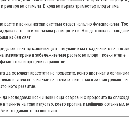
е и реагира на стимули. В края на първия триместър плодът има
а расте и всички негови системи стават напълно функционални.
Тре
наддава на тегло и увеличава размерите си. В подготовка за раждан
ояви на бял свят.
представляват вдъхновяващото пътуване към създаването на нов жи
а имплантиране и забележителния растеж на плода - всеки етап е
 физиологични процеси на развитие.
та да осъзнаят красотата на процесите, които протичат в организма
олямото и важно значение на пренаталните грижи за осигуряване на
аточното развитие.
 да изследваме нови и нови неща свързани с процесите на опложд
 в тайните на това изкуство, което протича в майничия организъм, н
бе и създаването на нов живот.