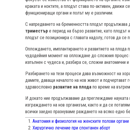
краката и ноктите, а плодът става по-активен, движи с
функциониращи органи и полът му е различим.
С напредването на бременността плодът продължава д
триместър
е период на бързо развитие, като плодът 
плодът се позиционира с главата надолу, готов да се п
Оплождането, имплантирането и развитието на плода 
чудодейния момент на оплождане до сложния процес н
изпълнен с чудеса и, разбира се, сложни анатомични и
Разбирането на тези процеси дава възможност на хора
дамите, даващи началото на нов живот и подчертават г
здравословно
развитие на плода
по време на вътрем
И докато ние продължаваме да преглеждаме науката и
изграждането на нов организъм, както и да се потапяме
всички заедно празнуваме раждането на всяко едно бе
Анатомия и физиология на женските полови органи
Хирургично лечение при спонтанен аборт