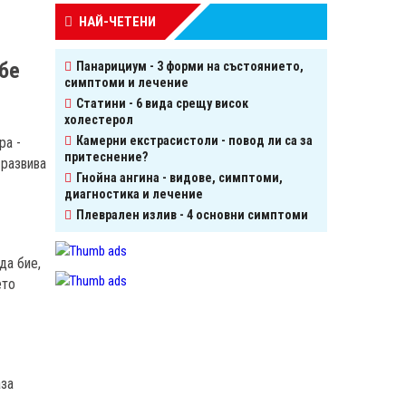
НАЙ-ЧЕТЕНИ
бе
Панарициум - 3 форми на състоянието,
симптоми и лечение
Статини - 6 вида срещу висок
холестерол
Камерни екстрасистоли - повод ли са за
ра -
притеснение?
 развива
Гнойна ангина - видове, симптоми,
диагностика и лечение
Плеврален излив - 4 основни симптоми
да бие,
ето
аза
,