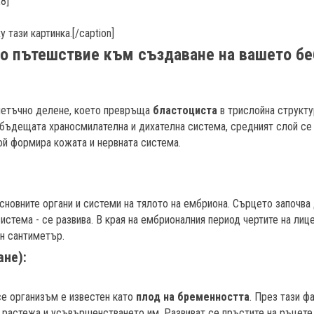
28]
 тази картинка.[/caption]
то пътешствие към създаване на вашето бе
летъчно делене, което превръща
бластоциста
в трислойна структу
 бъдещата храносмилателна и дихателна система, средният слой се
ой формира кожата и нервната система.
сновните органи и системи на тялото на ембриона. Сърцето започва 
система - се развива. В края на ембрионалния период чертите на лиц
н сантиметър.
ане):
се организъм е известен като
плод на бременността
. През тази ф
 растежа и усъвършенстването им. Развиват се пръстите на ръцете