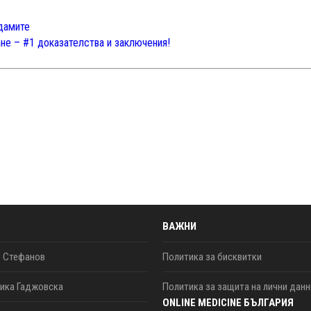
дамите
не – #1 доказателства и заключения!
ВАЖНИ
о Стефанов
Политика за бисквитки
ика Гаджовска
Политика за защита на лични данн
ONLINE MEDICINE БЪЛГАРИЯ