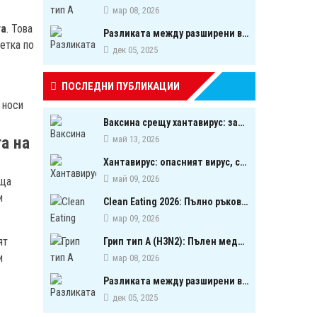
мар 08, 2026
та
. Това
Разликата между разширени вени и паякообразни вени - и как наистина можете да ги предотвратите
етка по
дек 05, 2025
ПОСЛЕДНИ ПУБЛИКАЦИИ
 носи
Ваксина срещу хантавирус: започна ли следващата голяма надпревара в медицината?
а на
май 13, 2026
Хантавирус: опасният вирус, свързан с гризачи, който предизвика тревога в Европа
май 09, 2026
аща
и
Clean Eating 2026: Пълно ръководство за биооптимизация чрез хранене
мар 09, 2026
ят
Грип тип A (H3N2): Пълен медицински обзор на сезонния щам през 2026 г.
и
мар 08, 2026
Разликата между разширени вени и паякообразни вени - и как наистина можете да ги предотвратите
дек 05, 2025