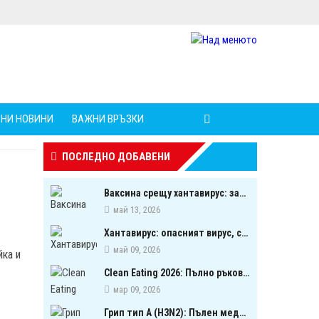
НИ НОВИНИ
ВАЖНИ ВРЪЗКИ
ПОСЛЕДНО ДОБАВЕНИ
Ваксина срещу хантавирус: започна ли следващата голяма надпревара в медицината?
май 13, 2026
Хантавирус: опасният вирус, свързан с гризачи, който предизвика тревога в Европа
май 09, 2026
йка и
Clean Eating 2026: Пълно ръководство за биооптимизация чрез хранене
мар 09, 2026
Грип тип A (H3N2): Пълен медицински обзор на сезонния щам през 2026 г.