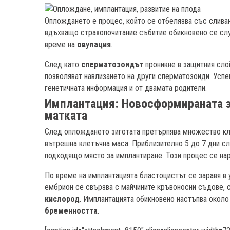
Оплождането е процес, който се отбелязва със слива
вдъхващо страхопочитание събитие обикновено се слу
време на
овулация
.
След като
сперматозоидът
проникне в защитния слой
позволяват навлизането на други сперматозоиди. Успе
генетичната информация и от двамата родители.
Имплантация: Новосформираната зи
матката
След оплождането зиготата претърпява множество кл
вътрешна клетъчна маса. Приблизително 5 до 7 дни с
подходящо място за имплантиране. Този процес се на
По време на имплантацията бластоцистът се заравя в 
ембрион се свързва с майчините кръвоносни съдове, 
кислород
. Имплантацията обикновено настъпва около
бременността
.