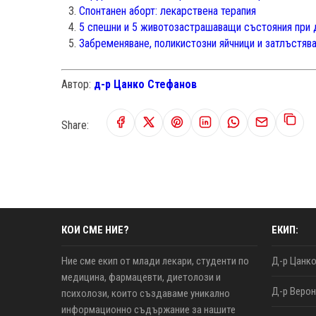
Спонтанен аборт: лекарствена терапия
5 спешни и 5 животозастрашаващи състояния при 
Забременяване, поликистозни яйчници и затлъстява
Автор:
д-р Цанко Стефанов
Share:
КОИ СМЕ НИЕ?
ЕКИП:
Ние сме екип от млади лекари, студенти по
Д-р Цанк
медицина, фармацевти, диетолози и
Д-р Верон
психолози, които създаваме уникално
информационно съдържание за нашите