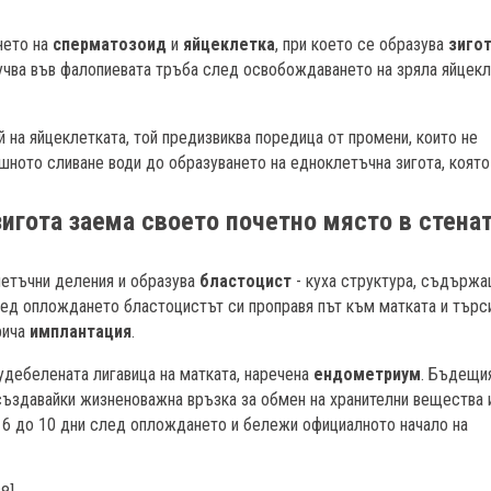
нето на
сперматозоид
и
яйцеклетка
, при което се образува
зиго
чва във фалопиевата тръба след освобождаването на зряла яйцекл
 на яйцеклетката, той предизвиква поредица от промени, които не
шното сливане води до образуването на едноклетъчна зигота, която
гота заема своето почетно място в стенат
етъчни деления и образува
бластоцист
- куха структура, съдърж
лед оплождането бластоцистът си проправя път към матката и търс
рича
имплантация
.
удебелената лигавица на матката, наречена
ендометриум
. Бъдещи
създавайки жизненоважна връзка за обмен на хранителни вещества 
 6 до 10 дни след оплождането и бележи официалното начало на