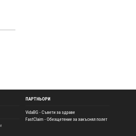
ПАРТНЬОРИ
VidaBG - Съвети за здраве
FastClaim - Обезщетение за закъснял полет
и