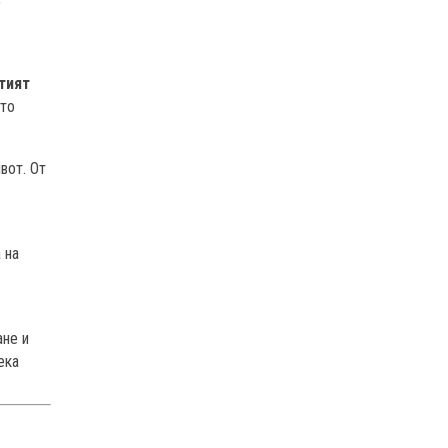
тият
ето
вот. От
 на
ане и
ека