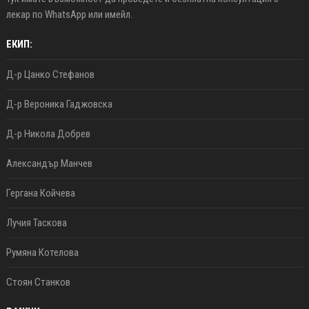
лекар по WhatsApp или имейл.
ЕКИП:
Д-р Цанко Стефанов
Д-р Вероника Гаджовска
Д-р Никола Добрев
Александър Манчев
Гергана Койчева
Лучия Таскова
Румяна Котелова
Стоян Станков