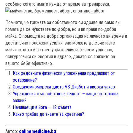
особено когато имате нужда от време за тренировки.
Помнете, че грижата за собственото си здраве не само ви
помага да се чувствате по-добре, но и ви прави по-добра
майка. С помощта на добра организация на личното ви време и
достатъчно положени усилия, вие можете да съчетаете
майчинството и фитнес упражненията съвсем успешно,
осигурявайки си енергия и здраве, докато се грижите за
вашето бебе ефективно.
Как редовните физически упражнения предпазват от
остаряване?
Средиземноморска диета VS Диабет и висока захар
Упражнения със собствена тежест – защо са толкова
важни?
Начинаещи в йога – 12 съвета
Какво трябва да знаете за креатина?
Автор:
onlinemedicine.bg