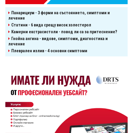
Панарициум - 3 форми на състоянието, симптоми и
лечение
Статини - 6 вида срещу висок холестерол
Камерни екстрасистоли - повод ли са за притеснение?
Гнойна ангина - видове, симптоми, диагностика и
лечение
Плеврален излив - 4 основни симптоми