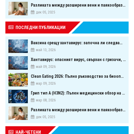
Разликата между разширени вени и паякообразни вени - и как наистина можете да ги предотвратите
дек 05, 2025
ПОСЛЕДНИ ПУБЛИКАЦИИ
Ваксина срещу хантавирус: започна ли следващата голяма надпревара в медицината?
май 13, 2026
Хантавирус: опасният вирус, свързан с гризачи, който предизвика тревога в Европа
май 09, 2026
Clean Eating 2026: Пълно ръководство за биооптимизация чрез хранене
мар 09, 2026
Грип тип A (H3N2): Пълен медицински обзор на сезонния щам през 2026 г.
мар 08, 2026
Разликата между разширени вени и паякообразни вени - и как наистина можете да ги предотвратите
дек 05, 2025
НАЙ-ЧЕТЕНИ