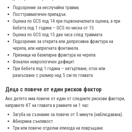
Подозрение за неслучайна травма.
Посттравматичен припадък.
Оценка по GCS под 14 при първоначалната оценка, а при
бебета под 1 година – GCS по-ниска от 15.
Оценка по GCS под 15 два часа след травмата.
Подозрение за открита или депресивна фрактура на
черепа, или напрегната фонтанела.
Признаци на базиларна фрактура на черепа.
Фокален неврологичен дефицит.
При бебета под 1 година – натъртване, оток или
разкъсване с размер над 5 см по главата.
Деца с повече от един рисков фактор
Ако детето има повече от един от следните рискови фактори,
направете КТ на главата в рамките на 1 час:
Загуба на съзнание за повече от 5 минути (наблюдавана).
Абнормна сънливост.
Три или повече отделни епизода на повръщане.