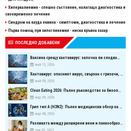
Хиперкалиемия - спешно състояние, налагащо диагностика и
своевременно лечение
Синдром на кауда еквина - симптоми, диагностика и лечение
Първа помощ при хипогликемия - ниска кръвна захар
ПОСЛЕДНО ДОБАВЕНИ
Ваксина срещу хантавирус: започна ли следващата голяма надпревара в медицината?
май 13, 2026
Хантавирус: опасният вирус, свързан с гризачи, който предизвика тревога в Европа
май 09, 2026
Clean Eating 2026: Пълно ръководство за биооптимизация чрез хранене
мар 09, 2026
Грип тип A (H3N2): Пълен медицински обзор на сезонния щам през 2026 г.
мар 08, 2026
Разликата между разширени вени и паякообразни вени - и как наистина можете да ги предотвратите
дек 05, 2025