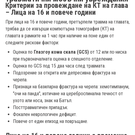
Критерии за провеждане на КТ на глава
– Лица на 16 и повече години
При лица на 16 и повече години, претърпели травма на главата,
трябва да се извърши компютърна томография (КТ) на
главата в рамките на 1 час при наличие на поне един от
следните рискови фактори:
Оценка по
Глазгоу кома скала (GCS)
от 12 или по-ниска
при първоначалната оценка в спешното отделение.
Оценка по GCS под 15 два часа след травмата.
Подозрение за открита или депресивна фрактура на
черепа.
Признаци на базиларна фрактура на черепа: хемотимпанум,
"очи на панда", изтичане на цереброспинална течност от
ухото или носа, знак на Батъл.
Посттравматичен припадък.
Фокален неврологичен дефицит.
Повече от един епизод на повръщане.