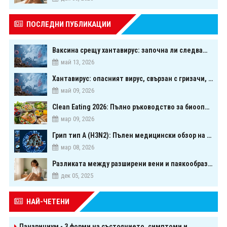
ПОСЛЕДНИ ПУБЛИКАЦИИ
Ваксина срещу хантавирус: започна ли следващата голяма надпревара в медицината?
май 13, 2026
Хантавирус: опасният вирус, свързан с гризачи, който предизвика тревога в Европа
май 09, 2026
Clean Eating 2026: Пълно ръководство за биооптимизация чрез хранене
мар 09, 2026
Грип тип A (H3N2): Пълен медицински обзор на сезонния щам през 2026 г.
мар 08, 2026
Разликата между разширени вени и паякообразни вени - и как наистина можете да ги предотвратите
дек 05, 2025
НАЙ-ЧЕТЕНИ
Панарициум - 3 форми на състоянието, симптоми и