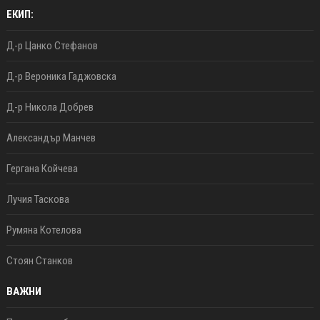
ЕКИП:
Д-р Цанко Стефанов
Д-р Вероника Гаджовска
Д-р Никола Добрев
Александър Манчев
Гергана Койчева
Лучия Таскова
Румяна Котелова
Стоян Станков
ВАЖНИ