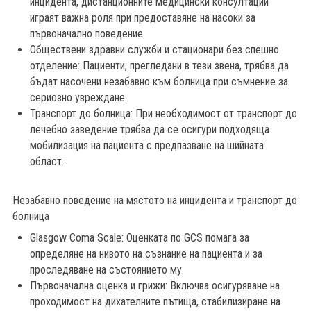
инцидента, дистанционните медицински консултации
играят важна роля при предоставяне на насоки за
първоначално поведение.
Обществени здравни служби и стационари без спешно
отделение: Пациенти, прегледани в тези звена, трябва да
бъдат насочени незабавно към болница при съмнение за
сериозно увреждане.
Транспорт до болница: При необходимост от транспорт до
лечебно заведение трябва да се осигури подходяща
мобилизация на пациента с предпазване на шийната
област.
Незабавно поведение на мястото на инцидента и транспорт до
болница
Glasgow Coma Scale: Оценката по GCS помага за
определяне на нивото на съзнание на пациента и за
проследяване на състоянието му.
Първоначална оценка и грижи: Включва осигуряване на
проходимост на дихателните пътища, стабилизиране на