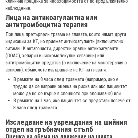
клинична преценка за необходимостта от по-продължително
наблюдение.
Лица на антикоагулантна или
антитромбоцитна терапия
При лица, претърпели травма на главата, които нямат други
индикации за КТ, но приемат антикоагуланти (включително
витамин K антагонисти, директни орални антикоагуланти
(DOAC), хепарин и нискомолекулни хепарини) или
антитромбоцитни средства (с изключение на монотерапия с
аспирин), обмислете извършване на КТ на главата:
В рамките на 8 часа след травмата (например, ако е
трудно да се направи оценка на риска или ако пациентът
може да не се върне в спешното при влошаване) или
В рамките на 1 час, ако пациентът се представи повече от
8 часа след травмата.
Изследване на увреждания на шийния
отдел на гръбначния стълб
Оценка на обема на движение на шията