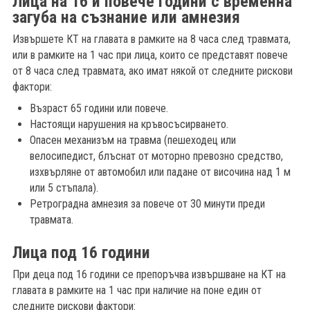
Лица на 16 и повече години с временна
загуба на съзнание или амнезия
Извършете КТ на главата в рамките на 8 часа след травмата,
или в рамките на 1 час при лица, които се представят повече
от 8 часа след травмата, ако имат някой от следните рискови
фактори:
Възраст 65 години или повече.
Настоящи нарушения на кръвосъсирването.
Опасен механизъм на травма (пешеходец или
велосипедист, блъснат от моторно превозно средство,
изхвърляне от автомобил или падане от височина над 1 м
или 5 стъпала).
Ретроградна амнезия за повече от 30 минути преди
травмата.
Лица под 16 години
При деца под 16 години се препоръчва извършване на КТ на
главата в рамките на 1 час при наличие на поне един от
следните рискови фактори: