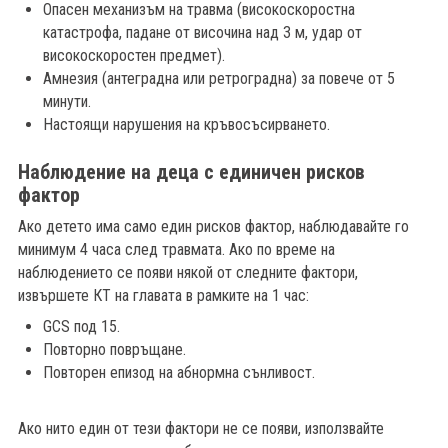
Опасен механизъм на травма (високоскоростна
катастрофа, падане от височина над 3 м, удар от
високоскоростен предмет).
Амнезия (антеградна или ретроградна) за повече от 5
минути.
Настоящи нарушения на кръвосъсирването.
Наблюдение на деца с единичен рисков
фактор
Ако детето има само един рисков фактор, наблюдавайте го
минимум 4 часа след травмата. Ако по време на
наблюдението се появи някой от следните фактори,
извършете КТ на главата в рамките на 1 час:
GCS под 15.
Повторно повръщане.
Повторен епизод на абнормна сънливост.
Ако нито един от тези фактори не се появи, използвайте