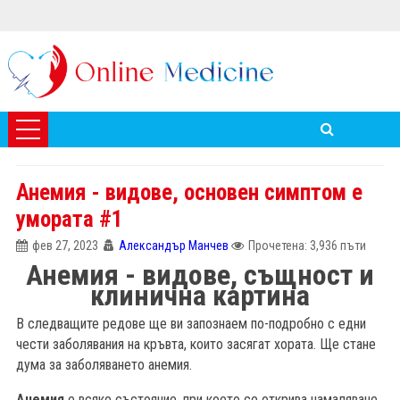
Анемия - видове, основен симптом е
умората #1
фев 27, 2023
Александър Манчев
Прочетена: 3,936 пъти
Анемия - видове, същност и
клинична картина
В следващите редове ще ви запознаем по-подробно с едни
чести заболявания на кръвта, които засягат хората. Ще стане
дума за заболяването анемия.
Анемия
е всяко състояние, при което се открива намаляване