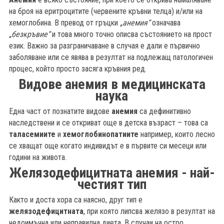
на броя на еритроцитите (червените кръвни телца) и/или на
хемоглобина. В превод от гръцки
„анемия“
означава
„безкръвие“
и това много точно описва състоянието на прост
език. Важно за разграничаване в случая е дали е първично
заболяване или се явява в резултат на подлежащ патологичен
процес, който просто засяга кръвния ред.
Видове анемия в медицинската
наука
Една част от познатите видове
анемия
са дефинитивно
наследствени и се откриват още в детска възраст – това са
таласемиите
и
хемоглобинопатиите
например, които лесно
се хващат още когато индивидът е в първите си месеци или
години на живота.
Желязодефицитната анемия - най-
б
честият тип
Както и доста хора са наясно, друг тип е
желязодефицитната
, при която липсва желязо в резултат на
недоимъчна или неправилна диета. В случаи на остро