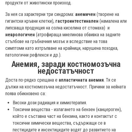
продукти от животински произход.
За нея са характерни три синдрома:
анемичен
(творене на
гигантски кръвни клетки),
гастроинтестинален
(намалена или
липсваща продукция на солна киселина от стомаха) и
неврологичен
(атрофираща миелинова обвивка на задните
стълбове на гръбначния мозък и вследствие на това
симптоми като изтръпване на крайници, нарушена походка,
патологични рефлекси и др.).
Анемия, заради костномозъчна
недостатъчност
Доста по-рядко срещана е
апластичната анемия
. Тя се
дължи на костномозъчна недостатъчност. Причини за нейната
поява обикновено са:
Високи дози радиация и химиотерапия.
Токсични вещества - излагането на бензен (канцероген),
който е съставна част на бензина, както и контактът с
токсични химически вещества, съдържащи се в
пестицидите и инсектицидите водят до развитието на