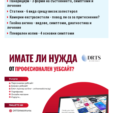
Панарициум - 3 форми на състоянието, симптоми и
лечение
Статини - 6 вида срещу висок холестерол
Камерни екстрасистоли - повод ли са за притеснение?
Гнойна ангина - видове, симптоми, диагностика и
лечение
Плеврален излив - 4 основни симптоми