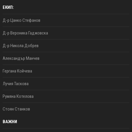
ЕКИП:
Д-р Цанко Стефанов
Д-р Вероника Гаджовска
Д-р Никола Добрев
Александър Манчев
Гергана Койчева
Лучия Таскова
Румяна Котелова
Стоян Станков
ВАЖНИ