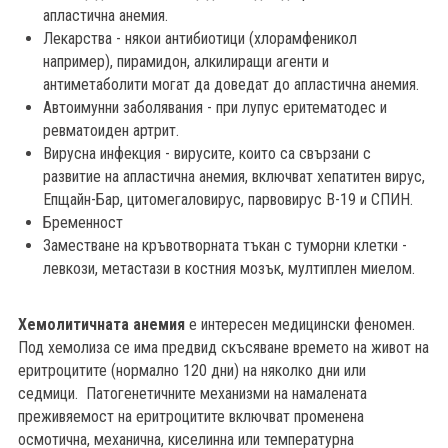
апластична анемия.
Лекарства - някои антибиотици (хлорамфеникол
например), пирамидон, алкилиращи агенти и
антиметаболити могат да доведат до апластична анемия.
Автоимунни заболявания - при лупус еритематодес и
ревматоиден артрит.
Вирусна инфекция - вирусите, които са свързани с
развитие на апластична анемия, включват хепатитен вирус,
Епщайн-Бар, цитомегаловирус, парвовирус В-19 и СПИН.
Бременност
Заместване на кръвотворната тъкан с туморни клетки -
левкози, метастази в костния мозък, мултиплен миелом.
Хемолитичната анемия
е интересен медицински феномен.
Под хемолиза се има предвид скъсяване времето на живот на
еритроцитите (нормално 120 дни) на няколко дни или
седмици. Патогенетичните механизми на намалената
преживяемост на еритроцитите включват променена
осмотична, механична, киселинна или температурна