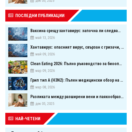
дек 05, 2025
ПОСЛЕДНИ ПУБЛИКАЦИИ
Ваксина срещу хантавирус: започна ли следващата голяма надпревара в медицината?
май 13, 2026
Хантавирус: опасният вирус, свързан с гризачи, който предизвика тревога в Европа
май 09, 2026
Clean Eating 2026: Пълно ръководство за биооптимизация чрез хранене
мар 09, 2026
Грип тип A (H3N2): Пълен медицински обзор на сезонния щам през 2026 г.
мар 08, 2026
Разликата между разширени вени и паякообразни вени - и как наистина можете да ги предотвратите
дек 05, 2025
НАЙ-ЧЕТЕНИ