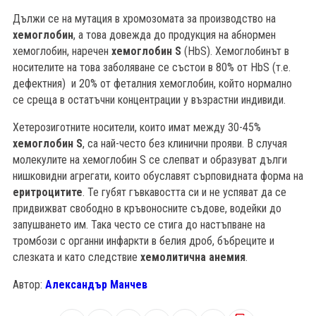
Дължи се на мутация в хромозомата за производство на
хемоглобин
, а това довежда до продукция на абнормен
хемоглобин, наречен
хемоглобин S
(HbS). Хемоглобинът в
носителите на това заболяване се състои в 80% от HbS (т.е.
дефектния) и 20% от феталния хемоглобин, който нормално
се среща в остатъчни концентрации у възрастни индивиди.
Хетерозиготните носители, които имат между 30-45%
хемоглобин S
, са най-често без клинични прояви. В случая
молекулите на хемоглобин S се слепват и образуват дълги
нишковидни агрегати, които обуславят сърповидната форма на
еритроцитите
. Те губят гъвкавостта си и не успяват да се
придвижват свободно в кръвоносните съдове, водейки до
запушването им. Така често се стига до настъпване на
тромбози с органни инфаркти в белия дроб, бъбреците и
слезката и като следствие
хемолитична анемия
.
Автор:
Александър Манчев