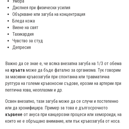
Умора
Диспнея при физически усилия
Объркване или загуба на концентрация
Бледа кожа
Виене на свят
Тахикардия
Чувство за студ
Депресия
Важно да се знае е, че всяка внезапна загуба на 1/3 от обема
на
кръвта
може да бъде фатално за организма. Тук говорим
за масивни кръвозагуби при спонтанна или травматична
руптура на големи кръвоносни съдове, ерозии на артерии при
пептична язва, неоплазми и др.
Освен внезапно, тази загуба може да се случи и постепенно
или да хронифицира. Пример за това е дългосрочното
кървене
от ануса при канцерозни процеси или хемороиди, на
които не е обръщано внимание, или пък кръвозагуба от носа.