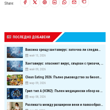
Share:
ПОСЛЕДНО ДОБАВЕНИ
Ваксина срещу хантавирус: започна ли следващата голяма надпревара в медицината?
май 13, 2026
Хантавирус: опасният вирус, свързан с гризачи, който предизвика тревога в Европа
май 09, 2026
Clean Eating 2026: Пълно ръководство за биооптимизация чрез хранене
мар 09, 2026
Грип тип A (H3N2): Пълен медицински обзор на сезонния щам през 2026 г.
мар 08, 2026
Разликата между разширени вени и паякообразни вени - и как наистина можете да ги предотвратите