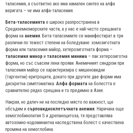
таласемия, а съответно ако има намален синтез на алфа
веригата – че има алфа-таласемия.
Бета-таласемията
е широко разпространена в
Средиземноморските части, а у нас е най-често срещаната
форма на
анемия
. Бета-таласемиите се манифестират в три
различни по тежест степени на боледуване: хомозиготната
форма или таласемия майор, хетерозиготната форма –
таласемия минор
и
таласемия минима
– пак хетерозиготна
форма, но със съвсем леки прояви. Анемичният синдром при
таласемия майор се характеризира с мишеновидни
(таргентни) еритроцити, докато при другите две форми има
дискретна симптоматика.
Алфа формата
на болестта е
сравнително рядко срещана и то предимно в Азия.
Накрая, но далеч не на последно място по важност, ще
обсъдим и
сърповидноклетъчната анемия
. Наричана още
хемоглобинопатия S и дрепаноцитоза, тя представлява
автозомно-кодоминантна наследствена болест с качествена
промяна на хемоглобина.