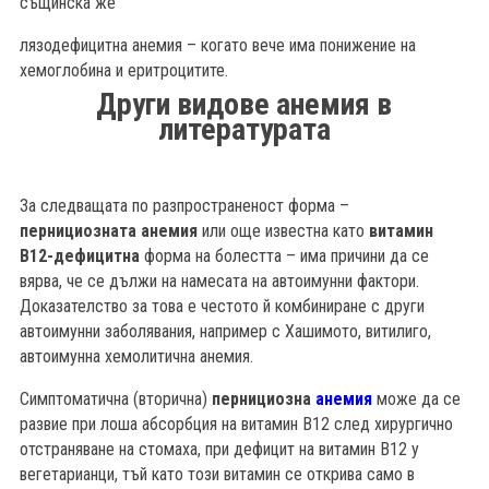
същинска же
лязодефицитна анемия – когато вече има понижение на
хемоглобина и еритроцитите.
Други видове анемия в
литературата
За следващата по разпространеност форма –
пернициозната анемия
или още известна като
витамин
В12-дефицитна
форма на болестта – има причини да се
вярва, че се дължи на намесата на автоимунни фактори.
Доказателство за това е честото й комбиниране с други
автоимунни заболявания, например с Хашимото, витилиго,
автоимунна хемолитична анемия.
Симптоматична (вторична)
пернициозна
анемия
може да се
развие при лоша абсорбция на витамин В12 след хирургично
отстраняване на стомаха, при дефицит на витамин В12 у
вегетарианци, тъй като този витамин се открива само в