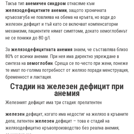
Такъв тип
анемичен синдром
отнасяме към
желязодефицитните анемии
, защото хроничната
кръвозагуба не повлиява на обема на кръвта, но води до
железен дефицит и тъй като се включват компенсаторни
механизми, пациентите нямат симптоми, докато хемоглобинът
не се понижи до 80 g/l.
За
желязодефицитната анемия
знаем, че съставлява близо
80% от всички анемии. При нея има директно увреждане в
синтеза на
хемоглобин
. Среща се по-често при жени, понеже
те имат по-голяма потребност от желязо поради менструация,
бременност и лактация.
Стадии на железен дефицит при
анемия
Железният дефицит има три стадия: прелатентен
железен
дефицит, когато има недостиг на желязо в кръвните
депа; латентен
железен
дефицит – това е стадий на
желязодефицитно кръвопроизводство без реална анемия;