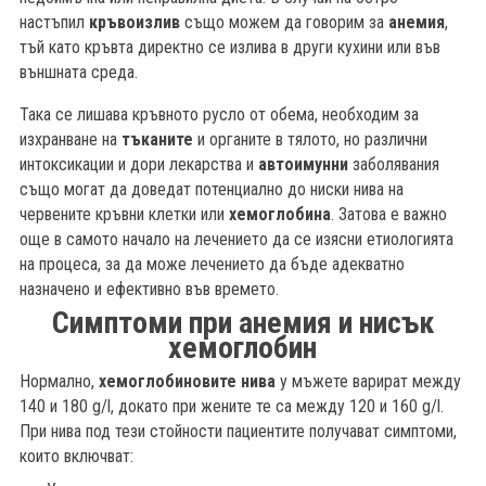
настъпил
кръвоизлив
също можем да говорим за
анемия
,
тъй като кръвта директно се излива в други кухини или във
външната среда.
Така се лишава кръвното русло от обема, необходим за
изхранване на
тъканите
и органите в тялото, но различни
интоксикации и дори лекарства и
автоимунни
заболявания
също могат да доведат потенциално до ниски нива на
червените кръвни клетки или
хемоглобина
. Затова е важно
още в самото начало на лечението да се изясни етиологията
на процеса, за да може лечението да бъде адекватно
назначено и ефективно във времето.
Симптоми при анемия и нисък
хемоглобин
Нормално,
хемоглобиновите нива
у мъжете варират между
140 и 180 g/l, докато при жените те са между 120 и 160 g/l.
При нива под тези стойности пациентите получават симптоми,
които включват: