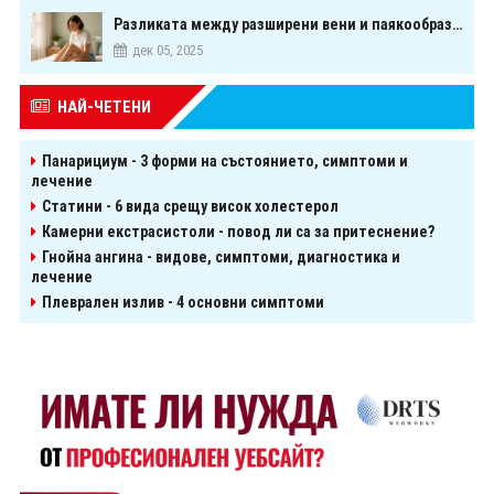
Разликата между разширени вени и паякообразни вени - и как наистина можете да ги предотвратите
дек 05, 2025
НАЙ-ЧЕТЕНИ
Панарициум - 3 форми на състоянието, симптоми и
лечение
Статини - 6 вида срещу висок холестерол
Камерни екстрасистоли - повод ли са за притеснение?
Гнойна ангина - видове, симптоми, диагностика и
лечение
Плеврален излив - 4 основни симптоми