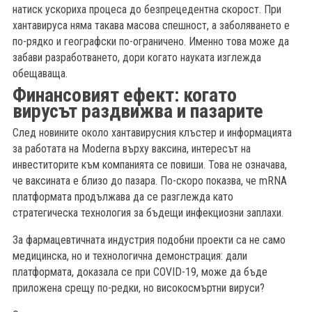
натиск ускориха процеса до безпрецедентна скорост. При
хантавируса няма такава масова спешност, а заболяването е
по-рядко и географски по-ограничено. Именно това може да
забави разработването, дори когато науката изглежда
обещаваща.
Финансовият ефект: когато
вирусът раздвижва и пазарите
След новините около хантавирусния клъстер и информацията
за работата на Moderna върху ваксина, интересът на
инвеститорите към компанията се повиши. Това не означава,
че ваксината е близо до пазара. По-скоро показва, че mRNA
платформата продължава да се разглежда като
стратегическа технология за бъдещи инфекциозни заплахи.
За фармацевтичната индустрия подобни проекти са не само
медицинска, но и технологична демонстрация: дали
платформата, доказала се при COVID-19, може да бъде
приложена срещу по-редки, но високосмъртни вируси?