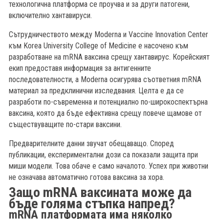
технологична платформа се проучва и за други патогени,
включително хантавируси.
Сътрудничеството между Moderna и Vaccine Innovation Center
към Korea University College of Medicine е насочено към
разработване на mRNA ваксина срещу хантавирус. Корейският
екип предоставя информация за антигенните
последователности, а Moderna осигурява съответния mRNA
материал за предклинични изследвания. Целта е да се
разработи по-съвременна и потенциално по-широкоспектърна
ваксина, която да бъде ефективна срещу повече щамове от
съществуващите по-стари ваксини.
Предварителните данни звучат обещаващо. Според
публикации, експериментални дози са показали защита при
миши модели. Това обаче е само началото. Успех при животни
не означава автоматично готова ваксина за хора.
Защо mRNA ваксината може да
бъде голяма стъпка напред?
mRNA платформата има няколко