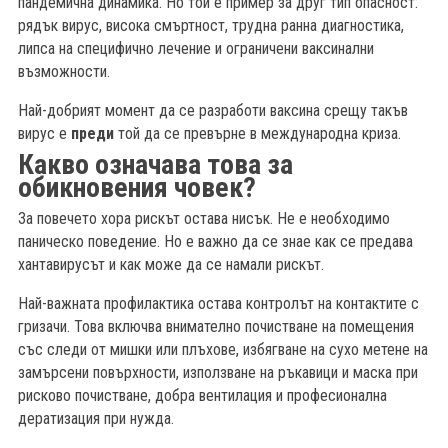
пандемична динамика. Но той е пример за друг тип опасност:
рядък вирус, висока смъртност, трудна ранна диагностика,
липса на специфично лечение и ограничени ваксинални
възможности.
Най-добрият момент да се разработи ваксина срещу такъв
вирус е
преди
той да се превърне в международна криза.
Какво означава това за
обикновения човек?
За повечето хора рискът остава нисък. Не е необходимо
паническо поведение. Но е важно да се знае как се предава
хантавирусът и как може да се намали рискът.
Най-важната профилактика остава контролът на контактите с
гризачи. Това включва внимателно почистване на помещения
със следи от мишки или плъхове, избягване на сухо метене на
замърсени повърхности, използване на ръкавици и маска при
рисково почистване, добра вентилация и професионална
дератизация при нужда.