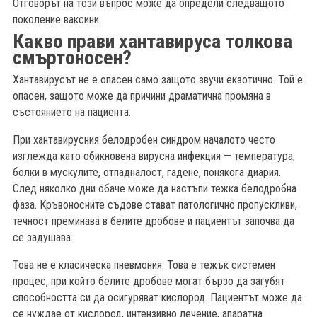
Отговорът на този въпрос може да определи следващото
поколение ваксини.
Какво прави хантавируса толкова
смъртоносен?
Хантавирусът не е опасен само защото звучи екзотично. Той е
опасен, защото може да причини драматична промяна в
състоянието на пациента.
При хантавирусния белодробен синдром началото често
изглежда като обикновена вирусна инфекция — температура,
болки в мускулите, отпадналост, гадене, понякога диария.
След няколко дни обаче може да настъпи тежка белодробна
фаза. Кръвоносните съдове стават патологично пропускливи,
течност преминава в белите дробове и пациентът започва да
се задушава.
Това не е класическа пневмония. Това е тежък системен
процес, при който белите дробове могат бързо да загубят
способността си да осигуряват кислород. Пациентът може да
се нуждае от кислород, интензивно лечение, апаратна