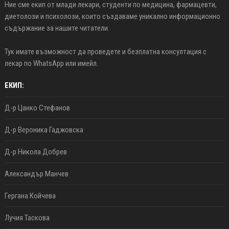
Ние сме екип от млади лекари, студенти по медицина, фармацевти,
диетолози и психолози, които създаваме уникално информационно
съдържание за нашите читатели.
Тук имате възможност да проведете и безплатна консултация с
лекар по WhatsApp или имейл.
ЕКИП:
Д-р Цанко Стефанов
Д-р Вероника Гаджовска
Д-р Никола Добрев
Александър Манчев
Гергана Койчева
Лучия Таскова