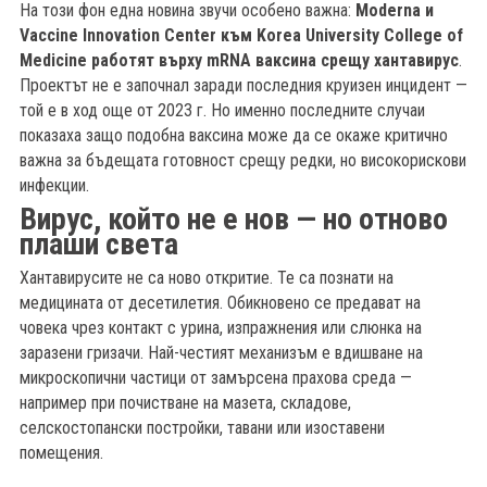
На този фон една новина звучи особено важна:
Moderna и
Vaccine Innovation Center към Korea University College of
Medicine работят върху mRNA ваксина срещу хантавирус
.
Проектът не е започнал заради последния круизен инцидент —
той е в ход още от 2023 г. Но именно последните случаи
показаха защо подобна ваксина може да се окаже критично
важна за бъдещата готовност срещу редки, но високорискови
инфекции.
Вирус, който не е нов — но отново
плаши света
Хантавирусите не са ново откритие. Те са познати на
медицината от десетилетия. Обикновено се предават на
човека чрез контакт с урина, изпражнения или слюнка на
заразени гризачи. Най-честият механизъм е вдишване на
микроскопични частици от замърсена прахова среда —
например при почистване на мазета, складове,
селскостопански постройки, тавани или изоставени
помещения.