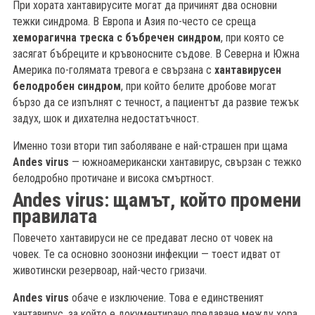
При хората хантавирусите могат да причинят два основни
тежки синдрома. В Европа и Азия по-често се среща
хеморагична треска с бъбречен синдром
, при която се
засягат бъбреците и кръвоносните съдове. В Северна и Южна
Америка по-голямата тревога е свързана с
хантавирусен
белодробен синдром
, при който белите дробове могат
бързо да се изпълнят с течност, а пациентът да развие тежък
задух, шок и дихателна недостатъчност.
Именно този втори тип заболяване е най-страшен при щама
Andes virus
— южноамерикански хантавирус, свързан с тежко
белодробно протичане и висока смъртност.
Andes virus: щамът, който промени
правилата
Повечето хантавируси не се предават лесно от човек на
човек. Те са основно зоонозни инфекции — тоест идват от
животински резервоар, най-често гризачи.
Andes virus
обаче е изключение. Това е единственият
хантавирус, за който е документирано предаване между хора,