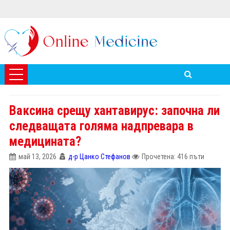
Ваксина срещу хантавирус: започна ли
следващата голяма надпревара в
медицината?
май 13, 2026
д-р Цанко Стефанов
Прочетена: 416 пъти