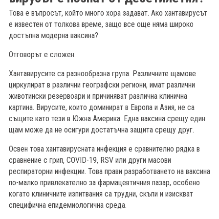
Това е въпросът, който много хора задават. Ако хантавирусът
е известен от толкова време, защо все още няма широко
достъпна модерна ваксина?
Отговорът е сложен.
Хантавирусите са разнообразна група. Различните щамове
циркулират в различни географски региони, имат различни
животински резервоари и причиняват различна клинична
картина. Вирусите, които доминират в Европа и Азия, не са
същите като тези в Южна Америка. Една ваксина срещу един
щам може да не осигури достатъчна защита срещу друг.
Освен това хантавирусната инфекция е сравнително рядка в
сравнение с грип, COVID-19, RSV или други масови
респираторни инфекции. Това прави разработването на ваксина
по-малко привлекателно за фармацевтичния пазар, особено
когато клиничните изпитвания са трудни, скъпи и изискват
специфична епидемиологична среда.