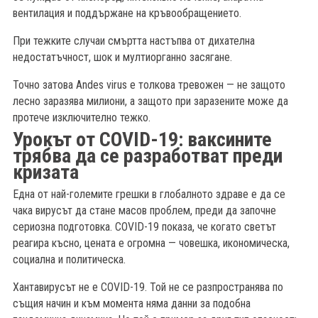
вентилация и поддържане на кръвообращението.
При тежките случаи смъртта настъпва от дихателна
недостатъчност, шок и мултиорганно засягане.
Точно затова Andes virus е толкова тревожен — не защото
лесно заразява милиони, а защото при заразените може да
протече изключително тежко.
Урокът от COVID-19: ваксините
трябва да се разработват преди
кризата
Една от най-големите грешки в глобалното здраве е да се
чака вирусът да стане масов проблем, преди да започне
сериозна подготовка. COVID-19 показа, че когато светът
реагира късно, цената е огромна — човешка, икономическа,
социална и политическа.
Хантавирусът не е COVID-19. Той не се разпространява по
същия начин и към момента няма данни за подобна