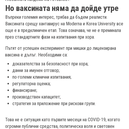
Но ваксината няма да дойде утре
Въпреки големия интерес, трябва да бъдем реалисти.
Ваксината срещу хантавирус на Moderna и Korea University все
още е в предклиничен етап. Това означава, че не е преминала
през стандартните фази на изпитвания при хора.
Пътят от успешен експеримент при мишки до лицензирана
ваксина е дълъг. Необходими са:
доказателства за безопасност при хора;
данни за имунен отговор;
по-големи клинични изпитвания;
регулаторна оценка;
финансиране;
производствен капацитет;
стратегия за приложение при рискови групи.
Това не е ситуация като първите месеци на COVID-19, когато
огромни публични средства, политическа воля и световен