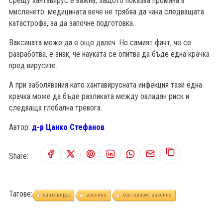
срещу хантавирус е важна, защото показва промяна в
мисленето: медицината вече не трябва да чака следващата
катастрофа, за да започне подготовка.
Ваксината може да е още далеч. Но самият факт, че се
разработва, е знак, че науката се опитва да бъде една крачка
пред вирусите.
А при заболявания като хантавирусната инфекция тази една
крачка може да бъде разликата между овладян риск и
следваща глобална тревога.
Автор:
д-р Цанко Стефанов
Share:
Тагове:
хантавирус
ваксина
хантавирус ваксина