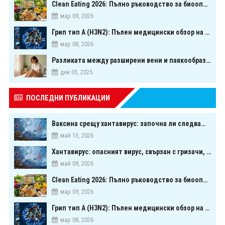
Clean Eating 2026: Пълно ръководство за биооптимизация чрез хранене
мар 09, 2026
Грип тип A (H3N2): Пълен медицински обзор на сезонния щам през 2026 г.
мар 08, 2026
Разликата между разширени вени и паякообразни вени - и как наистина можете да ги предотвратите
дек 05, 2025
ПОСЛЕДНИ ПУБЛИКАЦИИ
Ваксина срещу хантавирус: започна ли следващата голяма надпревара в медицината?
май 13, 2026
Хантавирус: опасният вирус, свързан с гризачи, който предизвика тревога в Европа
май 09, 2026
Clean Eating 2026: Пълно ръководство за биооптимизация чрез хранене
мар 09, 2026
Грип тип A (H3N2): Пълен медицински обзор на сезонния щам през 2026 г.
мар 08, 2026