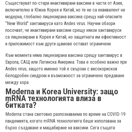
Съществуват по-стари инактивирани ваксини в части от Азия,
включително в Южна Корея и Китай, но те не са еквивалент на
модерна, глобално лицензирана ваксина срещу най-опасните
“New World” хантавируси като Andes virus. Научни обзори
посочват, че инактивирани ваксини срещу някои хантавируси
са лицензирани в Корея и Китай, но защитната им ефективност
и приложимост към други щамове остават ограничени.
Към момента няма лицензирана ваксина срещу хантавирус в
Европа, САЩ или Латинска Америка. Това е особено важно при
Andes virus, защото именно той е свързан с високорисков
белодробен синдром и възможност за ограничено предаване
между хора.
Moderna и Korea University: защо
mRNA технологията влиза в
битката?
Moderna стана световно разпознаваема по време на COVID-19
пандемията, когато mRNA технологията беше използвана за
бързо създаване и мащабиране на ваксини. Сега същата