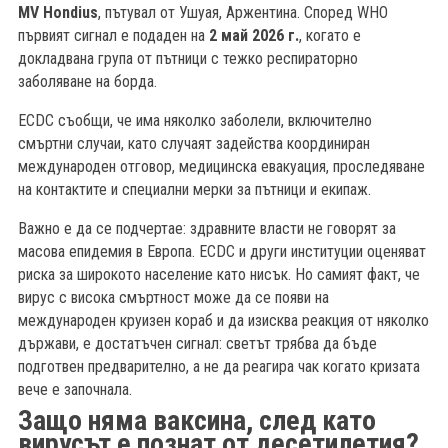
MV Hondius
, пътувал от Ушуая, Аржентина. Според WHO
първият сигнал е подаден на
2 май 2026 г.
, когато е
докладвана група от пътници с тежко респираторно
заболяване на борда.
ECDC съобщи, че има няколко заболели, включително
смъртни случаи, като случаят задейства координиран
международен отговор, медицинска евакуация, проследяване
на контактите и специални мерки за пътници и екипаж.
Важно е да се подчертае: здравните власти не говорят за
масова епидемия в Европа. ECDC и други институции оценяват
риска за широкото население като нисък. Но самият факт, че
вирус с висока смъртност може да се появи на
международен круизен кораб и да изисква реакция от няколко
държави, е достатъчен сигнал: светът трябва да бъде
подготвен предварително, а не да реагира чак когато кризата
вече е започнала.
Защо няма ваксина, след като
вирусът е познат от десетилетия?