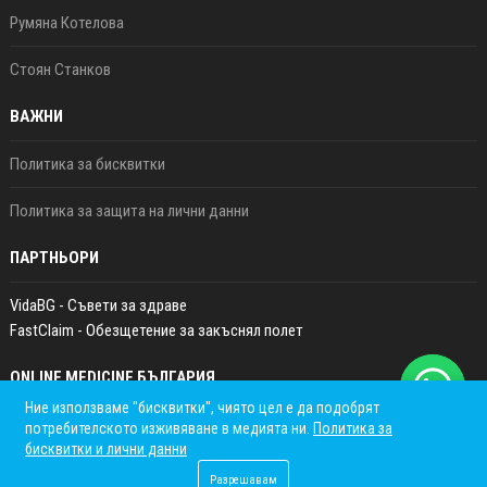
Румяна Котелова
Стоян Станков
ВАЖНИ
Политика за бисквитки
Политика за защита на лични данни
ПАРТНЬОРИ
VidaBG - Съвети за здраве
FastClaim - Обезщетение за закъснял полет
ONLINE MEDICINE БЪЛГАРИЯ
Ние използваме "бисквитки", чиято цел е да подобрят
потребителското изживяване в медията ни.
Политика за
бисквитки и лични данни
Разрешавам
© 2022 - 2025 Online Medicine България | Crafted with love by
Dr Tsanko Stefanov