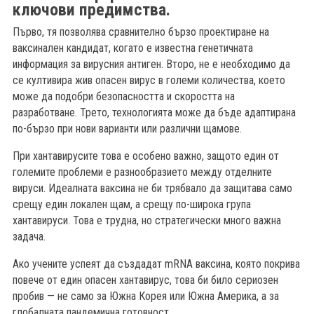
ключови предимства.
Първо, тя позволява сравнително бързо проектиране на
ваксинален кандидат, когато е известна генетичната
информация за вирусния антиген. Второ, не е необходимо да
се култивира жив опасен вирус в големи количества, което
може да подобри безопасността и скоростта на
разработване. Трето, технологията може да бъде адаптирана
по-бързо при нови варианти или различни щамове.
При хантавирусите това е особено важно, защото един от
големите проблеми е разнообразието между отделните
вируси. Идеалната ваксина не би трябвало да защитава само
срещу един локален щам, а срещу по-широка група
хантавируси. Това е трудна, но стратегически много важна
задача.
Ако учените успеят да създадат mRNA ваксина, която покрива
повече от един опасен хантавирус, това би било сериозен
пробив — не само за Южна Корея или Южна Америка, а за
глобалната пандемична готовност.