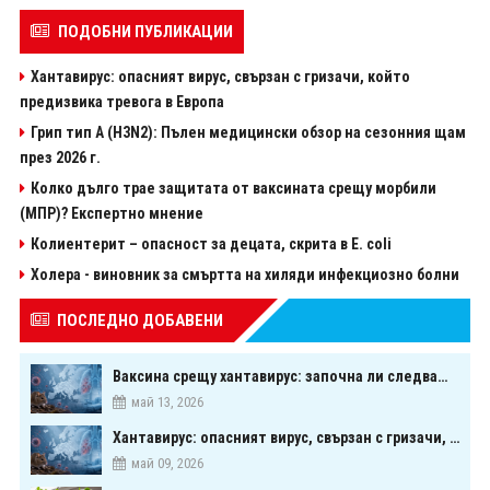
ПОДОБНИ ПУБЛИКАЦИИ
Хантавирус: опасният вирус, свързан с гризачи, който
предизвика тревога в Европа
Грип тип A (H3N2): Пълен медицински обзор на сезонния щам
през 2026 г.
Колко дълго трае защитата от ваксината срещу морбили
(МПР)? Експертно мнение
Колиентерит – опасност за децата, скрита в Е. coli
Холера - виновник за смъртта на хиляди инфекциозно болни
ПОСЛЕДНО ДОБАВЕНИ
Ваксина срещу хантавирус: започна ли следващата голяма надпревара в медицината?
май 13, 2026
Хантавирус: опасният вирус, свързан с гризачи, който предизвика тревога в Европа
май 09, 2026