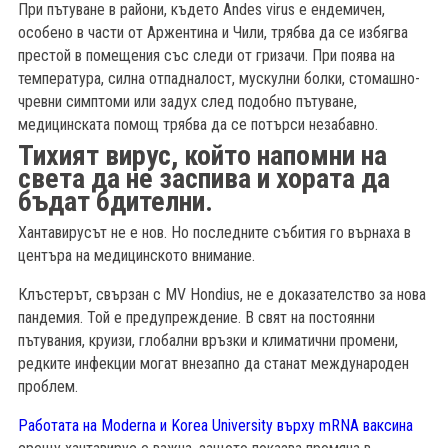
При пътуване в райони, където Andes virus е ендемичен,
особено в части от Аржентина и Чили, трябва да се избягва
престой в помещения със следи от гризачи. При поява на
температура, силна отпадналост, мускулни болки, стомашно-
чревни симптоми или задух след подобно пътуване,
медицинската помощ трябва да се потърси незабавно.
Тихият вирус, който напомни на
света да не заспива и хората да
бъдат бдителни.
Хантавирусът не е нов. Но последните събития го върнаха в
центъра на медицинското внимание.
Клъстерът, свързан с MV Hondius, не е доказателство за нова
пандемия. Той е предупреждение. В свят на постоянни
пътувания, круизи, глобални връзки и климатични промени,
редките инфекции могат внезапно да станат международен
проблем.
Работата на Moderna и Korea University върху mRNA ваксина