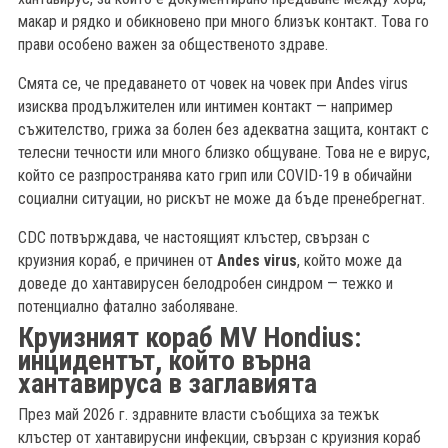
макар и рядко и обикновено при много близък контакт. Това го
прави особено важен за общественото здраве.
Смята се, че предаването от човек на човек при Andes virus
изисква продължителен или интимен контакт — например
съжителство, грижа за болен без адекватна защита, контакт с
телесни течности или много близко общуване. Това не е вирус,
който се разпространява като грип или COVID-19 в обичайни
социални ситуации, но рискът не може да бъде пренебрегнат.
CDC потвърждава, че настоящият клъстер, свързан с
круизния кораб, е причинен от
Andes virus
, който може да
доведе до хантавирусен белодробен синдром — тежко и
потенциално фатално заболяване.
Круизният кораб MV Hondius:
инцидентът, който върна
хантавируса в заглавията
През май 2026 г. здравните власти съобщиха за тежък
клъстер от хантавирусни инфекции, свързан с круизния кораб