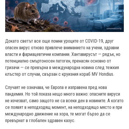
Докато светът все още помни уроците от COVID-19, друг
опасен вирус отново привлече вниманието на учени, здравни
власти и фармацевтични компании. Хантавирусът — рядък, но
потенциално смъртоносен патоген, пренасян основно от
гризачи — се превърна в международна новина след тежкия
клъстер от случаи, свързан с круизния кораб MV Hondius.
Случаят не означава, че Европа е изправена пред нова
пандемия. Но той показа нещо много важно: опасните вируси
не изчезват, само защото не са всеки ден в новините. А когато
б
се появят в неподходящ момент, на неподходящо място и при
международно движение на хора, те могат бързо да се
превърнат в глобален здравен казус.