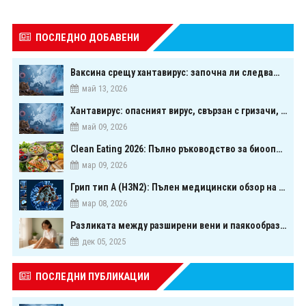
ПОСЛЕДНО ДОБАВЕНИ
Ваксина срещу хантавирус: започна ли следващата голяма надпревара в медицината?
май 13, 2026
Хантавирус: опасният вирус, свързан с гризачи, който предизвика тревога в Европа
май 09, 2026
Clean Eating 2026: Пълно ръководство за биооптимизация чрез хранене
мар 09, 2026
Грип тип A (H3N2): Пълен медицински обзор на сезонния щам през 2026 г.
мар 08, 2026
Разликата между разширени вени и паякообразни вени - и как наистина можете да ги предотвратите
дек 05, 2025
ПОСЛЕДНИ ПУБЛИКАЦИИ