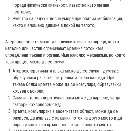
поради физическа активност, известна като ангина
пекторис;
Чувство на задух и лесна умора при опит за мобилизация,
както и влошено дишане в покой на тялото;
Атеросклерозата може да причини кръвни съсиреци, които
напълно или частни ограничават кръвния поток към
определени тъкани и органи. Има няколко механизма, по които
този процес може да се случи:
Атеросклеротичната плака може да се спука -
руптура
,
образувайки рана във вътрешната стена на съда. При
такава болка кръвта може да се коагулира, образувайки
кръвен съсирек;
Самата атеросклеротична плака може да нарасне, за да
затвори кръвоносен съд;
Кръвта, коагулирана в засегнатата област, може да се
разкъса, да изплува с кръвния поток на друго място и да
спре кръвотока в кръвоносен съд на новото място;