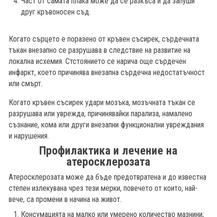
Част от самата плака може да се разкъса и да запуши
друг кръвоносен съд.
Когато сърцето е поразено от кръвен съсирек, сърдечната
тъкан внезапно се разрушава в следствие на развитие на
локална исхемия. Стстоянието се нарича още сърдечен
инфаркт, което причинява внезапна сърдечна недостатъчност
или смърт.
Когато кръвен съсирек удари мозъка, мозъчната тъкан се
разрушава или уврежда, причинявайки парализа, намалено
съзнание, кома или други внезапни функционални увреждания
и нарушения.
Профилактика и лечение на
атеросклерозата
Атеросклерозата може да бъде предотвратена и до известна
степен излекувана чрез тези мерки, повечето от които, най-
вече, са промени в начина на живот.
Консумацията на малко или умерено количество мазнини;