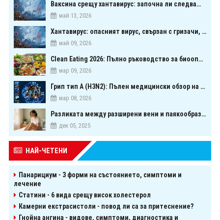
Ваксина срещу хантавирус: започна ли следващата голяма надпревара в медицината?
май 13, 2026
Хантавирус: опасният вирус, свързан с гризачи, който предизвика тревога в Европа
май 09, 2026
Clean Eating 2026: Пълно ръководство за биооптимизация чрез хранене
мар 09, 2026
Грип тип A (H3N2): Пълен медицински обзор на сезонния щам през 2026 г.
мар 08, 2026
Разликата между разширени вени и паякообразни вени - и как наистина можете да ги предотвратите
дек 05, 2025
НАЙ-ЧЕТЕНИ
Панарициум - 3 форми на състоянието, симптоми и
лечение
Статини - 6 вида срещу висок холестерол
Камерни екстрасистоли - повод ли са за притеснение?
Гнойна ангина - видове, симптоми, диагностика и