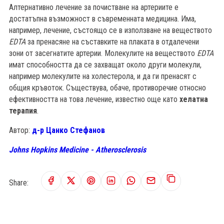
Алтернативно лечение за почистване на артериите е
достатъпна възможност в съвременната медицина. Има,
например, лечение, състоящо се в използване на веществото
EDTA
за пренасяне на съставките на плаката в отдалечени
зони от засегнатите артерии. Молекулите на веществото
EDTA
имат способността да се захващат около други молекули,
например молекулите на холестерола, и да ги пренасят с
общия кръвоток. Съществува, обаче, противоречие относно
ефективността на това лечение, известно още като
хелатна
терапия
.
Автор:
д-р Цанко Стефанов
Johns Hopkins Medicine - Atherosclerosis
Share: