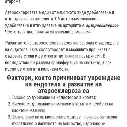
атерома.
Атеросклерозата е един от няколкото вида удебеляване и
втвърдяване на артерията. Общото наименование за
удебеляване и втвърдяване на артериите е
артериосклероза
.
Често тези две понятия са взаимно заменяеми.
Развитието на атеросклероза вероятно започва с увреждане
на ендотела. Така холестеролът и мазнините проникват в
съдовите стени и се отлагат по тяхната повърхност. В
последствие се развива пролиферация на клетките, а по-
късно се отлагат и калциеви соли.
Фактори, които причиняват увреждане
на ендотела и развитие на
атеросклероза са
Високо съдържание на холестерол в кръвта;
Високо съдържание на мазнини в кръвта и особено на
наситени мазнини;
Възпаление на кръвоносните съдове - признак за такова
възпаление е наличието на вещество, наречено
c-