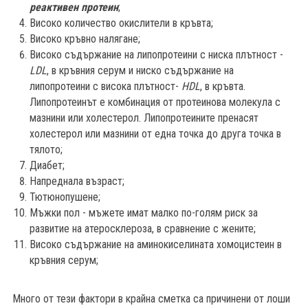
реактивен протеин
;
Високо количество окислители в кръвта;
Високо кръвно налягане;
Високо съдържание на липопротеини с ниска плътност -
LDL
, в кръвния серум и ниско съдържание на
липопротеини с висока плътност-
HDL
, в кръвта.
Липопротеинът е комбинация от протеинова молекула с
мазнини или холестерол. Липопротеините пренасят
холестерол или мазнини от една точка до друга точка в
тялото;
Диабет;
Напреднала възраст;
Тютюнопушене;
Мъжки пол - мъжете имат малко по-голям риск за
развитие на атеросклероза, в сравнение с жените;
Високо съдържание на аминокиселината хомоцистеин в
кръвния серум;
Много от тези фактори в крайна сметка са причинени от лоши