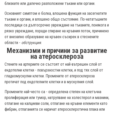
близките или далечно разположени тъкани или органи.
Основният симптом е болка, влошена функция на засегнатите
тъкани и органи, и влошено общо състояние. По-нататъшните
последици са дългосрочно увреждане на тъканите, понякога и
рязко увреждане, поради спиране на кръвния поток, причинено
от внезапно образуване на кръвен съсирек в стеснените
области -
обструкция
.
Механизми и причини за развитие
на атеросклероза
Стените на артериите се състоят от най-вътрешен слой от
ендотелни клетки - повърхностни клетки, и под тях слой от
гладкомускулни клетки. Промените от атеросклероза
протичат под ендотелните клетки и в мускулния слой.
Промените най-често са - определена степен на клетъчна
б
пролиферация или тумор, натрупване на холестерол и мазнини,
отлагане на калциеви соли, отлагане на кръвни елементи като
фибрин, отлаганията се наричат ​​атеросклеротична плака или