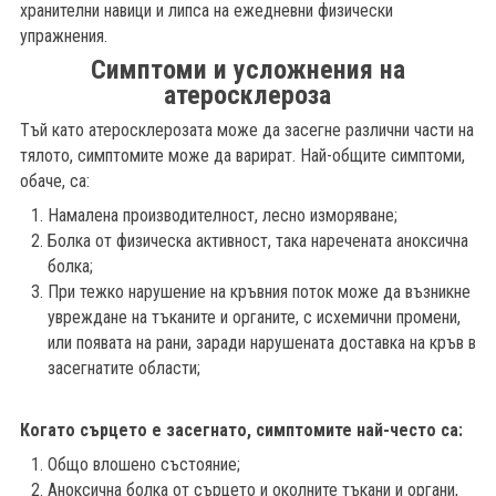
хранителни навици и липса на ежедневни физически
упражнения.
Симптоми и усложнения на
атеросклероза
Тъй като атеросклерозата може да засегне различни части на
тялото, симптомите може да варират. Най-общите симптоми,
обаче, са:
Намалена производителност, лесно изморяване;
Болка от физическа активност, така наречената аноксична
болка;
При тежко нарушение на кръвния поток може да възникне
увреждане на тъканите и органите, с исхемични промени,
или появата на рани, заради нарушената доставка на кръв в
засегнатите области;
Когато сърцето е засегнато, симптомите най-често са:
Общо влошено състояние;
Аноксична болка от сърцето и околните тъкани и органи,