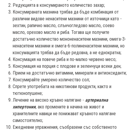
Редукцията в консумираното количество захар;
Консумираната мазнина трябва да бъде комбинация от
различни видове ненаситени мазнини от източници като -
зехтин, рапично масло, слънчогледово масло, соево
масло, орехово масло и риба. Тогава ще получите
достатъчно количество мононенаситени мазнини, омега-3-
ненаситени мазнини и омега-6-полиненаситени мазнини, но
консумацията трябва да бъде редовна, а не еднократна;
Консумация на повече риба и по-малко червено месо;
Консумация на порция с плодове и зеленчуци всеки ден;
Прием на достатъчно витамини, минерали и антиоксиданти;
Консумирайте умерено количество сол;
Спрете употребата на никотинови продукти, както и
тютюнопушене;
Лечение на високо кръвно налягане -
артериална
хипертония
, ако промените в начина на живот и
хранителните навици не понижават кръвното налягане
самостоятелно;
Ежедневни упражнения, съобразени със собственото