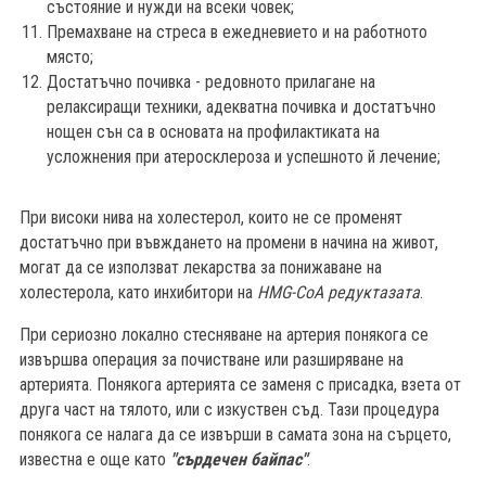
състояние и нужди на всеки човек;
Премахване на стреса в ежедневието и на работното
място;
Достатъчно почивка - редовното прилагане на
релаксиращи техники, адекватна почивка и достатъчно
нощен сън са в основата на профилактиката на
усложнения при атеросклероза и успешното й лечение;
При високи нива на холестерол, които не се променят
достатъчно при въвждането на промени в начина на живот,
могат да се използват лекарства за понижаване на
холестерола, като инхибитори на
HMG-CoA редуктазата
.
При сериозно локално стесняване на артерия понякога се
извършва операция за почистване или разширяване на
артерията. Понякога артерията се заменя с присадка, взета от
друга част на тялото, или с изкуствен съд. Тази процедура
понякога се налага да се извърши в самата зона на сърцето,
известна е още като
"сърдечен байпас"
.