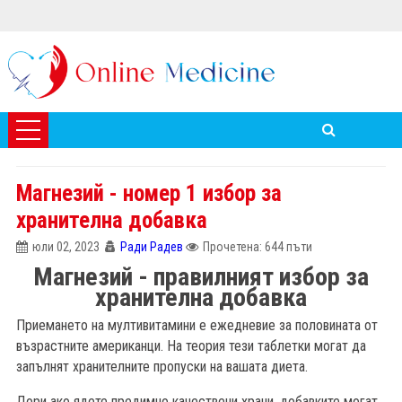
Магнезий - номер 1 избор за
хранителна добавка
юли 02, 2023
Ради Радев
Прочетена: 644 пъти
Магнезий - правилният избор за
хранителна добавка
Приемането на мултивитамини е ежедневие за половината от
възрастните американци. На теория тези таблетки могат да
запълнят хранителните пропуски на вашата диета.
Дори ако ядете предимно качествени храни, добавките могат