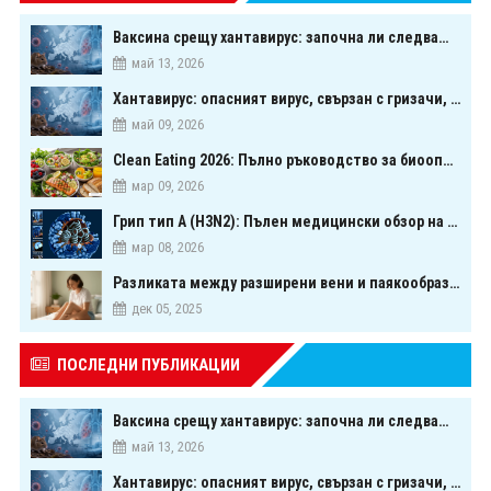
Ваксина срещу хантавирус: започна ли следващата голяма надпревара в медицината?
май 13, 2026
Хантавирус: опасният вирус, свързан с гризачи, който предизвика тревога в Европа
май 09, 2026
Clean Eating 2026: Пълно ръководство за биооптимизация чрез хранене
мар 09, 2026
Грип тип A (H3N2): Пълен медицински обзор на сезонния щам през 2026 г.
мар 08, 2026
Разликата между разширени вени и паякообразни вени - и как наистина можете да ги предотвратите
дек 05, 2025
ПОСЛЕДНИ ПУБЛИКАЦИИ
Ваксина срещу хантавирус: започна ли следващата голяма надпревара в медицината?
май 13, 2026
Хантавирус: опасният вирус, свързан с гризачи, който предизвика тревога в Европа