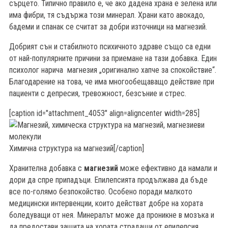
сърцето. Типично правило е, че ако дадена храна е зелена или
има фибри, тя съдържа този минерал. Храни като авокадо,
бадеми и спанак се считат за добри източници на магнезий.
Добрият сън и стабилното психичното здраве също са едни
от най-популярните причини за приемане на тази добавка. Един
психолог нарича магнезия „оригинално хапче за спокойствие“.
Благодарение на това, че има многообещаващо действие при
пациенти с депресия, тревожност, безсъние и стрес.
[caption id="attachment_4053" align=aligncenter width=285]
Химична структура на магнезий[/caption]
Хранителна добавка с
магнезий
може ефективно да намали и
дори да спре припадъци. Епилепсията продължава да бъде
все по-голямо безпокойство. Особено поради малкото
медицински интервенции, които действат добре на хората
боледуващи от нея. Минералът може да проникне в мозъка и
да предостави защита на хората страдащи от епилепсия.