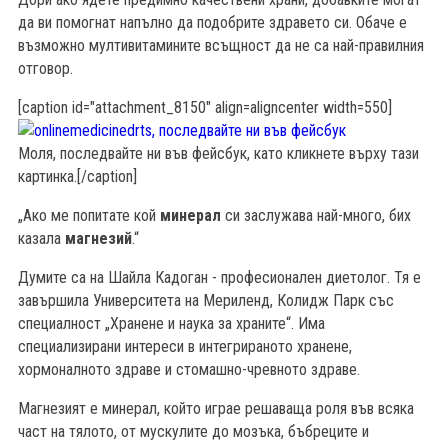
да ви помогнат напълно да подобрите здравето си. Обаче е
възможно мултивитамините всъщност да не са най-правилния
отговор.
[caption id="attachment_8150" align=aligncenter width=550]
Моля, последвайте ни във фейсбук, като кликнете върху тази
картинка.[/caption]
„Ако ме попитате кой
минерал
си заслужава най-много, бих
казала
магнезий
.“
Думите са на Шайла Кадоган - професионален диетолог. Тя е
завършила Университета на Мериленд, Колидж Парк със
специалност „Хранене и наука за храните“. Има
специализирани интереси в интегрираното хранене,
б
хормоналното здраве и стомашно-чревното здраве.
Магнезият е минерал, който играе решаваща роля във всяка
част на тялото, от мускулите до мозъка, бъбреците и