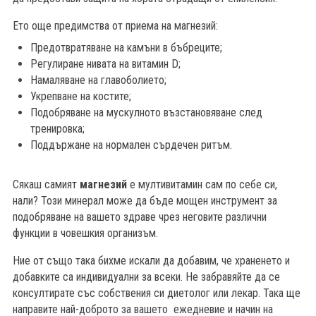
Ето още предимства от приема на магнезий:
Предотвратяване на камъни в бъбреците;
Регулиране нивата на витамин D;
Намаляване на главоболието;
Укрепване на костите;
Подобряване на мускулното възстановяване след
тренировка;
Поддържане на нормален сърдечен ритъм.
Сякаш самият
магнезий
е мултивитамин сам по себе си,
нали? Този минерал може да бъде мощен инструмент за
подобряване на вашето здраве чрез неговите различни
функции в човешкия организъм.
Ние от също така бихме
искали да добавим, че храненето и
добавките са индивидуални за всеки. Не забравяйте да се
консултирате със собствения си диетолог или лекар. Така ще
направите най-доброто за вашето ежедневие и начин на