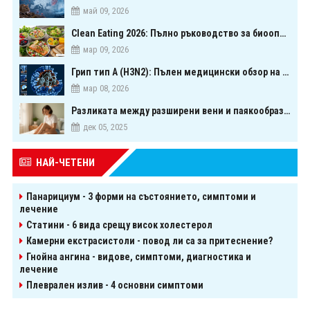
май 09, 2026
Clean Eating 2026: Пълно ръководство за биооптимизация чрез хранене
мар 09, 2026
Грип тип A (H3N2): Пълен медицински обзор на сезонния щам през 2026 г.
мар 08, 2026
Разликата между разширени вени и паякообразни вени - и как наистина можете да ги предотвратите
дек 05, 2025
НАЙ-ЧЕТЕНИ
Панарициум - 3 форми на състоянието, симптоми и
лечение
Статини - 6 вида срещу висок холестерол
Камерни екстрасистоли - повод ли са за притеснение?
Гнойна ангина - видове, симптоми, диагностика и
лечение
Плеврален излив - 4 основни симптоми