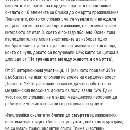
пациентите по време на сърдечен арест и са попълнили
скалата с 16 елемента за близки до смъртта преживявания.
Пациентите, които си спомнят, че са
чували
или
виждали
неща по време на своите преживявания, са преминали към
интервюто от етап 3, което е по-задълбочено. Освен това
изследователите молят участниците да изберат едно
изображение от десет и да посочат имената на три плода,
които са чули, докато са получавали
CPR
, както се цитира в
доклада от "
На границата между живота и смъртта
".
От 28 интервюирани участници, 11 (или като процент 39%)
съобщават, че имат спомени по време на сърдечен арест.
Двама от 28-те участници са могли да чуят работата на
медицинския персонал, докато са получавали
CPR
. Един
участник си спомнил, че е видял медицинския персонал да
работи и е усетил как някой го разтрива по гърдите.
Използвайки скалата за близки до
смъртта
преживявания,
шестима участници отбелязват резултат, който потвърждава,
че са имали трансцендентни опити. Трима участници