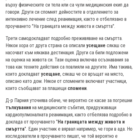
върху физическите си тела или са чули медицинския екип да
говори. Други си спомнят дейностите в отделението за
интензивно лечение след реанимация, както е отбелязано в
проучването "На границата между живота и смъртта".
Трети самодокладват подробно преживяване на смъртта.
Някои хора от друга страна са описали
усещане
сякаш се
насочват към някаква дестинация. Други са били подложени
на оценка на живота си. Тази оценка включва осъзнавания за
това как техните действия са повлияли на другите. Има такива,
които докладват
усещане
, сякаш че се връщат на място,
описано като дом. Някои от спомените включват участници,
които съобщават за плашещи
спомени
.
Д-р Парния уточнява обаче, че вероятно се касае за погрешни
тълкувания
на медицинските събития, придружаващи
кардиопулмоналната реанимация, както отбелязва подробно в
доклада от проучването "
На границата между живота и
смъртта
". Един участник е вярвал например, че гори в ада. Но
изследователи в проучването пишат, че той вероятно е