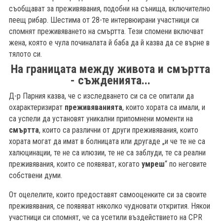
съобщават за преживявания, подобни на сънища, включително
пеещ рибар. Шестима от 28-те интервюирани участници си
спомнят преживяването на смъртта. Тези спомени включват
жена, която е чула починалата й баба да й казва да се върне в
тялото си.
На границата между живота и смъртта
- съжденията...
Д-р Парния казва, че с изследването си са се опитали да
охарактеризират
преживяванията
, които хората са имали, и
са успели да установят уникални припомнени моменти на
смъртта
, които са различни от други преживявания, които
хората могат да имат в болницата или другаде „и че те не са
халюцинации, те не са илюзии, те не са заблуди, те са реални
преживявания, които се появяват, когато
умреш
“ по неговите
собствени думи.
От оцелелите, които предоставят самооценките си за своите
преживявания, се появяват няколко чудновати открития. Някои
участници си спомнят, че са усетили въздействието на CPR