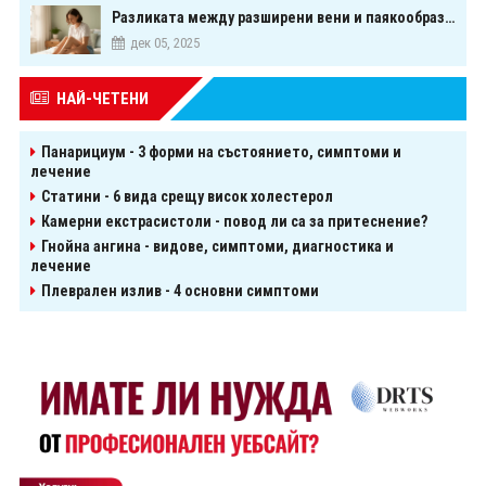
Разликата между разширени вени и паякообразни вени - и как наистина можете да ги предотвратите
дек 05, 2025
НАЙ-ЧЕТЕНИ
Панарициум - 3 форми на състоянието, симптоми и
лечение
Статини - 6 вида срещу висок холестерол
Камерни екстрасистоли - повод ли са за притеснение?
Гнойна ангина - видове, симптоми, диагностика и
лечение
Плеврален излив - 4 основни симптоми