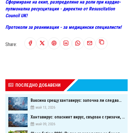
Сформиране на екип, разпределяне на роли при кардио-
пулмонална ресусцитация - директно от Resuscitation
Council UK!
Протоколи за реанимация - за медицински специалисти!
Share:
ПОСЛЕДНО ДОБАВЕНИ
Ваксина срещу хантавирус: започна ли следващата голяма надпревара в медицината?
май 13, 2026
Хантавирус: опасният вирус, свързан с гризачи, който предизвика тревога в Европа
май 09, 2026