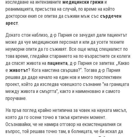
изследване на интензивните
медицински грижи
и
реанимацията, присъства на случай, по време на който
докторски екип се опитва да съживи мъж със
сърдечен
арест
.
Докато стои наблизо, д-р Парния се зачудил дали пациентът
може да чуе медицинския персонал и или да усети техните
неуморни опити да го съживят. Все още млад специалист по
това време, гледайки старанието на по-възрастните си колеги
да спасят живота на
пациента
, д-р Парния се запитва: „Какво
е
животът
? Кога наистина свършва?“. Тогава д-р Парния
решава да даде начало на един нов и много перспективен
проект, който да изследва човешкото съзнание "на границата
между живота и смъртта", както и наименовано и самото
проучване.
На пръв поглед крайно нетипична за човек на науката мисъл,
б
която да го осени точно в такъв критичен момент.
Осъзнавайки, че не намира отговор на екзистенциалния си
въпрос, той решава точно там, в болницата, че би искал да