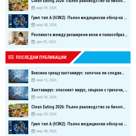
Clean Eating 2026: Пълно ръководство за биооптимизация чрез хранене
мар 09, 2026
Грип тип A (H3N2): Пълен медицински обзор на сезонния щам през 2026 г.
мар 08, 2026
Разликата между разширени вени и паякообразни вени - и как наистина можете да ги предотвратите
дек 05, 2025
ПОСЛЕДНИ ПУБЛИКАЦИИ
Ваксина срещу хантавирус: започна ли следващата голяма надпревара в медицината?
май 13, 2026
Хантавирус: опасният вирус, свързан с гризачи, който предизвика тревога в Европа
май 09, 2026
Clean Eating 2026: Пълно ръководство за биооптимизация чрез хранене
мар 09, 2026
Грип тип A (H3N2): Пълен медицински обзор на сезонния щам през 2026 г.
мар 08, 2026