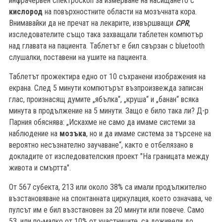
инфрачервен спектроскоп за измерване на насищането с
кислород
на повърхностните области на мозъчната кора.
Внимавайки да не пречат на лекарите, извършващи
CPR
,
изследователите също така захващали таблетен компютър
над главата на пациента. Таблетът е бил свързан с bluetooth
слушалки, поставени на ушите на пациента.
Таблетът прожектира едно от 10 съхранени изображения на
екрана. След 5 минути компютърът възпроизвежда записан
глас, произнасящ думите „ябълка“, „круша“ и „банан“ всяка
минута в продължение на 5 минути. Защо е било така ли? Д-р
Парния обяснява: „Искахме не само да имаме системи за
наблюдение на
мозъка
, но и да имаме система за търсене на
вероятно несъзнателно заучаване“, както е отбелязано в
докладите от изследователския проект "На границата между
живота и смъртта".
От 567 субекта, 213 или около 38% са имали продължително
възстановяване на спонтанната циркулация, което означава, че
пулсът им е бил възстановен за 20 минути или повече. Само
53, или по-малко от 10% от участниците, са доживели до