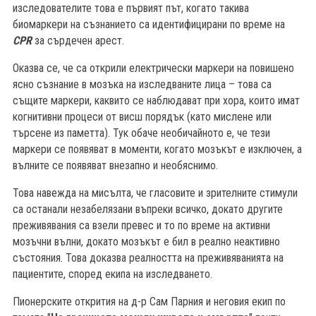
изследователите това е първият път, когато такива
биомаркери на съзнанието са идентифицирани по време на
CPR
за сърдечен арест.
Оказва се, че са открили електрически маркери на повишено
ясно съзнание в мозъка на изследваните лица – това са
същите маркери, каквито се наблюдават при хора, които имат
когнитивни процеси от висш порядък (като мислене или
търсене из паметта). Тук обаче необичайното е, че тези
маркери се появяват в моменти, когато мозъкът е изключен, а
вълните се появяват внезапно и необяснимо.
Това навежда на мисълта, че гласовите и зрителните стимули
са останали незабелязани въпреки всичко, докато другите
преживявания са взели превес и то по време на активни
мозъчни вълни, докато мозъкът е бил в реално неактивно
състояния. Това доказва реалността на преживяванията на
пациентите, според екипа на изследването.
Пионерските открития на д-р Сам Парния и неговия екип по