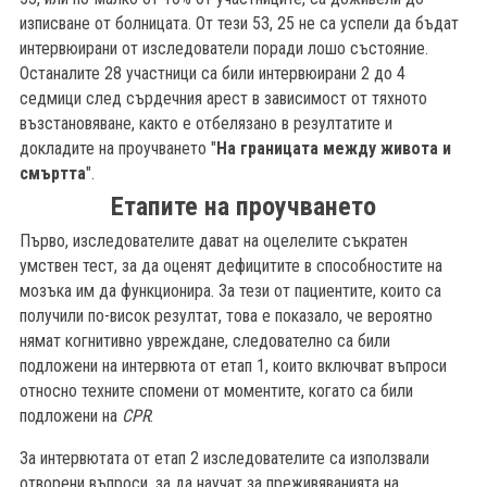
изписване от болницата. От тези 53, 25 не са успели да бъдат
интервюирани от изследователи поради лошо състояние.
Останалите 28 участници са били интервюирани 2 до 4
седмици след сърдечния арест в зависимост от тяхното
възстановяване, както е отбелязано в резултатите и
докладите на проучването "
На границата между живота и
смъртта
".
Етапите на проучването
Първо, изследователите дават на оцелелите съкратен
умствен тест, за да оценят дефицитите в способностите на
мозъка им да функционира. За тези от пациентите, които са
получили по-висок резултат, това е показало, че вероятно
нямат когнитивно увреждане, следователно са били
подложени на интервюта от етап 1, които включват въпроси
относно техните спомени от моментите, когато са били
подложени на
CPR
.
За интервютата от етап 2 изследователите са използвали
отворени въпроси, за да научат за преживяванията на