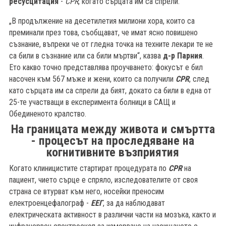
ресусцитация
-
CPR
, когато сърцата им са спрели.
„В продължение на десетилетия милиони хора, които са
преминали през това, съобщават, че имат ясно повишено
съзнание, въпреки че от гледна точка на техните лекари те не
са били в съзнание или са били мъртви“, казва
д-р Парния
.
Ето какво точно представлява проучването: фокусът е бил
насочен към 567 мъже и жени, които са получили
CPR
, след
като сърцата им са спрели да бият, докато са били в една от
25-те участващи в експеримента болници в САЩ и
Обединеното кралство.
На границата между живота и смъртта
- процесът на проследяване на
когнитивните възприятия
Когато клиницистите стартират процедурата по
CPR
на
пациент, чието сърце е спряло, изследователите от своя
страна се втурват към него, носейки преносим
електроенцефалограф -
ЕЕГ
, за да наблюдават
електрическата активност в различни части на мозъка, както и