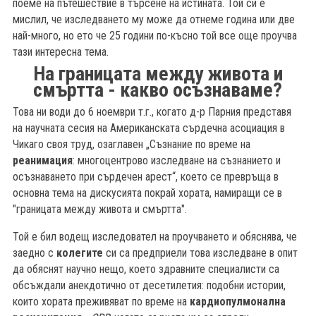
поеме на пътешествие в търсене на истината. Той си е
мислил, че изследването му може да отнеме година или две
най-много, но ето че 25 години по-късно той все още проучва
тази интересна тема.
На границата между живота и
смъртта - какво осъзнаваме?
Това ни води до 6 ноември т.г., когато д-р Парния представя
на научната сесия на Американската сърдечна асоциация в
Чикаго своя труд, озаглавен „Съзнание по време на
реанимация
: многоцентрово изследване на съзнанието и
осъзнаването при сърдечен арест“, което се превръща в
основна тема на дискусията покрай хората, намиращи се в
"границата между живота и смъртта".
Той е бил водещ изследовател на проучването и обяснява, че
заедно с
колегите
си са предприели това изследване в опит
да обяснят научно нещо, което здравните специалисти са
обсъждали анекдотично от десетилетия: подобни истории,
които хората преживяват по време на
кардиопулмонална