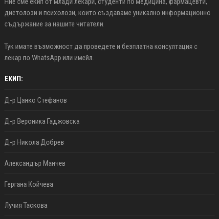
Ние сме екип от млади лекари, студенти по медицина, фармацевти,
диетолози и психолози, които създаваме уникално информационно
съдържание за нашите читатели.
Тук имате възможност да проведете и безплатна консултация с
лекар по WhatsApp или имейл.
ЕКИП:
Д-р Цанко Стефанов
Д-р Вероника Гаджовска
Д-р Никола Добрев
Александър Манчев
Гергана Койчева
Лучия Таскова