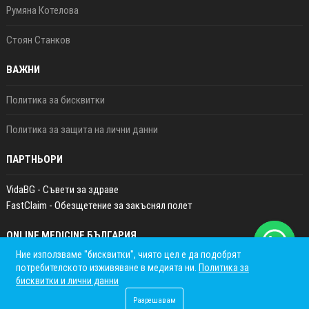
Румяна Котелова
Стоян Станков
ВАЖНИ
Политика за бисквитки
Политика за защита на лични данни
ПАРТНЬОРИ
VidaBG - Съвети за здраве
FastClaim - Обезщетение за закъснял полет
ONLINE MEDICINE БЪЛГАРИЯ
Ние използваме "бисквитки", чиято цел е да подобрят
потребителското изживяване в медията ни.
Политика за
бисквитки и лични данни
Разрешавам
© 2022 - 2025 Online Medicine България | Crafted with love by
Dr Tsanko Stefanov