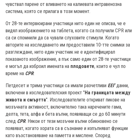
чувствал парене от вливането на калиевата интравенозна
система, която се прилага в този момент.
От 28-те интервюирани участници нито един не описва, че е
видял изображението на таблета, когато са получили CPR или
са си спомнили да са чували слуховите стимули. Когато
авторите на изследването им предоставили 10-тте снимки за
разглеждане, нито един участник не е идентифицирал
показаното изображение, а пък само един от 28-те участници
е могъл да изброил имената на
плодовете
, които е чул по
време на
CPR
.
Петдесет и трима участници са имали разчетливи
ЕЕГ
данни,
включени в изследователския проект "
На границата между
живота и смъртта
". Изследователите откриват пикове на
мозъчната активност, включително така наречените гама,
делта, тета, алфа и бета вълни, появяващи се до 60 минути
след
CPR
. Някои от тези мозъчни вълни обикновено се
появяват, когато хората са в съзнание и изпълняват функции
като възстановяване на паметта и мислене. Според