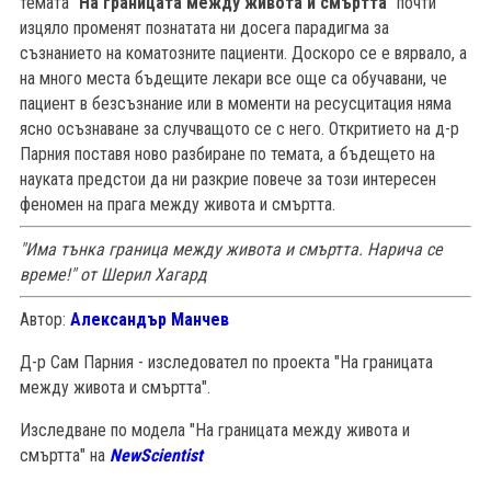
темата "
На границата между живота и смъртта
" почти
изцяло променят познатата ни досега парадигма за
съзнанието на коматозните пациенти. Доскоро се е вярвало, а
на много места бъдещите лекари все още са обучавани, че
пациент в безсъзнание или в моменти на ресусцитация няма
ясно осъзнаване за случващото се с него. Откритието на д-р
Парния поставя ново разбиране по темата, а бъдещето на
науката предстои да ни разкрие повече за този интересен
феномен на прага между живота и смъртта.
"Има тънка граница между живота и смъртта. Нарича се
време!" от Шерил Хагард
Автор:
Александър Манчев
Д-р Сам Парния - изследовател по проекта "На границата
между живота и смъртта".
Изследване по модела "На границата между живота и
смъртта" на
NewScientist