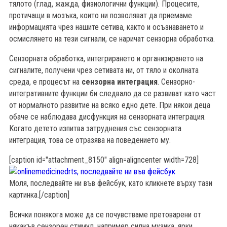
тялото (глад, жажда, физиологични функции). Процесите,
протичащи в мозъка, които ни позволяват да приемаме
информацията чрез нашите сетива, както и осъзнаването и
осмислянето на тези сигнали, се наричат сензорна обработка.
Сензорната обработка, интегрирането и организирането на
сигналите, получени чрез сетивата ни, от тяло и околната
среда, е процесът на
сензорна интеграция
. Сензорно-
интегративните функции би следвало да се развиват като част
от нормалното развитие на всяко едно дете. При някои деца
обаче се наблюдава дисфункция на сензорната интеграция.
Когато детето изпитва затруднения със сензорната
интеграция, това се отразява на поведението му.
[caption id="attachment_8150" align=aligncenter width=728]
б
Моля, последвайте ни във фейсбук, като кликнете върху тази
картинка.[/caption]
Всички понякога може да се почувстваме претоварени от
някакъв сензорен стимул, например силна музика, ярки