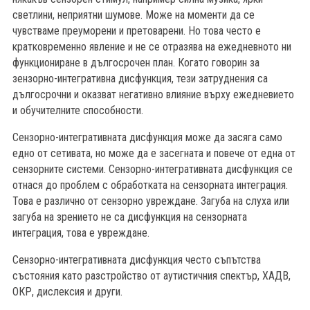
светлини, неприятни шумове. Може на моменти да се
чувстваме преуморени и претоварени. Но това често е
кратковременно явление и не се отразява на ежедневното ни
функциониране в дългосрочен план. Когато говорин за
зензорно-интегративна дисфункция, тези затруднения са
дългосрочни и оказват негативно влияние върху ежедневието
и обучителните способности.
Сензорно-интегративната дисфункция може да засяга само
едно от сетивата, но може да е засегната и повече от една от
сензорните системи. Сензорно-интегративната дисфункция се
отнася до проблем с обработката на сензорната интеграция.
Това е различно от сензорно увреждане. Загуба на слуха или
загуба на зрението не са дисфункция на сензорната
интеграция, това е увреждане.
Сензорно-интегративната дисфункция често съпътства
състояния като разстройство от аутистичния спектър, ХАДВ,
ОКР, дислексия и други.