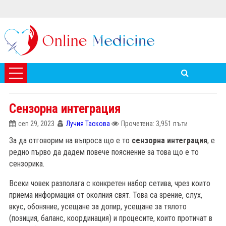
Сензорна интеграция
сеп 29, 2023
Лучия Таскова
Прочетена: 3,951 пъти
За да отговорим на въпроса що е то
сензорна интеграция
, е
редно първо да дадем повече пояснение за това що е то
сензорика.
Всеки човек разполага с конкретен набор сетива, чрез които
приема информация от околния свят. Това са зрение, слух,
вкус, обоняние, усещане за допир, усещане за тялото
(позиция, баланс, координация) и процесите, които протичат в