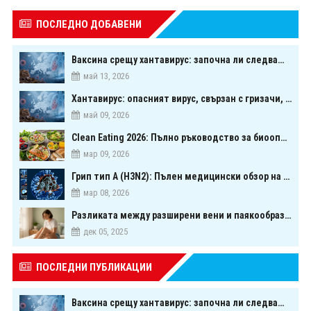
ПОСЛЕДНО ДОБАВЕНИ
Ваксина срещу хантавирус: започна ли следващата голяма надпревара в медицината?
май 13, 2026
Хантавирус: опасният вирус, свързан с гризачи, който предизвика тревога в Европа
май 09, 2026
Clean Eating 2026: Пълно ръководство за биооптимизация чрез хранене
мар 09, 2026
Грип тип A (H3N2): Пълен медицински обзор на сезонния щам през 2026 г.
мар 08, 2026
Разликата между разширени вени и паякообразни вени - и как наистина можете да ги предотвратите
дек 05, 2025
ПОСЛЕДНИ ПУБЛИКАЦИИ
Ваксина срещу хантавирус: започна ли следващата голяма надпревара в медицината?