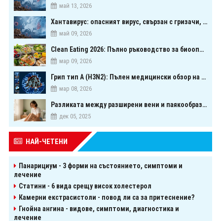
май 13, 2026
Хантавирус: опасният вирус, свързан с гризачи, който предизвика тревога в Европа
май 09, 2026
Clean Eating 2026: Пълно ръководство за биооптимизация чрез хранене
мар 09, 2026
Грип тип A (H3N2): Пълен медицински обзор на сезонния щам през 2026 г.
мар 08, 2026
Разликата между разширени вени и паякообразни вени - и как наистина можете да ги предотвратите
дек 05, 2025
НАЙ-ЧЕТЕНИ
Панарициум - 3 форми на състоянието, симптоми и
лечение
Статини - 6 вида срещу висок холестерол
Камерни екстрасистоли - повод ли са за притеснение?
Гнойна ангина - видове, симптоми, диагностика и
лечение