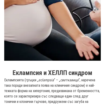
Еклампсия и ХЕЛЛП синдром
Еклампсията (гръцки „
еclampsia
“ – „
светкавица
“, наречена
б
така поради внезапната поява на клиничния синдром) е най-
тежката форма на хипертония, предизвикана от бременността,
която се характеризира със следващи един след друг
тонични и клонични гърчове, придружени със загуба на