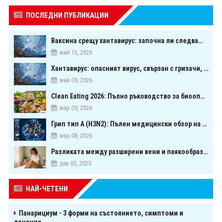
ПОСЛЕДНИ ПУБЛИКАЦИИ
Ваксина срещу хантавирус: започна ли следващата голяма надпревара в медицината?
май 13, 2026
Хантавирус: опасният вирус, свързан с гризачи, който предизвика тревога в Европа
май 09, 2026
Clean Eating 2026: Пълно ръководство за биооптимизация чрез хранене
мар 09, 2026
Грип тип A (H3N2): Пълен медицински обзор на сезонния щам през 2026 г.
мар 08, 2026
Разликата между разширени вени и паякообразни вени - и как наистина можете да ги предотвратите
дек 05, 2025
НАЙ-ЧЕТЕНИ
Панарициум - 3 форми на състоянието, симптоми и