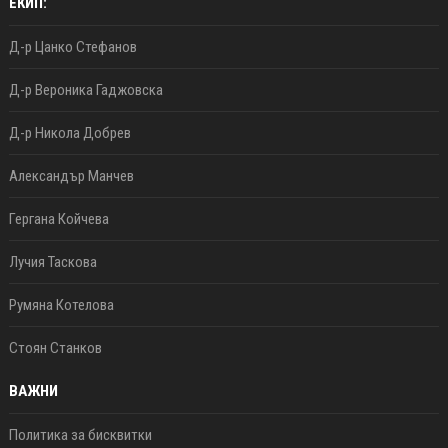
ЕКИП:
Д-р Цанко Стефанов
Д-р Вероника Гаджовска
Д-р Никола Добрев
Александър Манчев
Гергана Койчева
Лучия Таскова
Румяна Котелова
Стоян Станков
ВАЖНИ
Политика за бисквитки