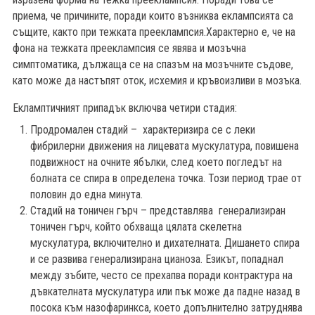
приема, че причините, поради които възниква еклампсията са
същите, както при тежката прееклампсия.Характерно е, че на
фона на тежката прееклампсия се явява и мозъчна
симптоматика, дължаща се на спазъм на мозъчните съдове,
като може да настъпят оток, исхемия и кръвоизливи в мозъка.
Екламптичният припадък включва четири стадия:
Продромален стадий – характеризира се с леки
фибрилерни движения на лицевата мускулатура, повишена
подвижност на очните ябълки, след което погледът на
болната се спира в определена точка. Този период трае от
половин до една минута.
Стадий на тоничен гърч – представлява генерализиран
тоничен гърч, който обхваща цялата скелетна
мускулатура, включително и дихателната. Дишането спира
и се развива генерализирана цианоза. Езикът, попаднал
между зъбите, често се прехапва поради контрактура на
дъвкателната мускулатура или пък може да падне назад в
посока към назофаринкса, което допълнително затруднява