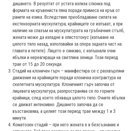
дишането. В резултат от устата излиза слюнка под
формата на кръвениста пяна поради примеса на кръв от
раните на езика. Вследствие преобладаване силата на
екстензорната мускулатура, крайниците се изпъват, а при
наличие на спазъм на мускулатурата на гръбначния стълб,
жената може да изпадне в опистотонус (изпъване на
цялото тяло назад, използвайки за опора задната част на
главата и петите). Лицето е синкаво, с изпъкнали очни
ябълки и нереагиращи на светлина зеници. Този период
трае от 15 до 20 секунди.
Стадий на клоничен гърч – манифестира се с разхвърляни
движения на крайниците поради клонична контрактура на
скелетната мускулатура. Клоничният гърч започва от
лицевата мускулатура, разпространява се по горните
крайници, след което обхваща цялото тяло. Очните ябълки
се движат интензивно. Дишането започва да се
възстановява, а целият този период трае между 1 и 3
минути.
Коматозен стадий – при него жената е в безсъзнание и