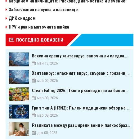
Карцином на яйчниците: Рискове, диагностика и лечение
Заболявания на вулва и влагалище
ДИК синдром
HPV и рак на маточната шийка
ПОСЛЕДНО ДОБАВЕНИ
Ваксина срещу хантавирус: започна ли следващата голяма надпревара в медицината?
май 13, 2026
Хантавирус: опасният вирус, свързан с гризачи, който предизвика тревога в Европа
май 09, 2026
Clean Eating 2026: Пълно ръководство за биооптимизация чрез хранене
мар 09, 2026
Грип тип A (H3N2): Пълен медицински обзор на сезонния щам през 2026 г.
мар 08, 2026
Разликата между разширени вени и паякообразни вени - и как наистина можете да ги предотвратите
дек 05, 2025