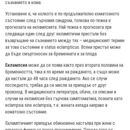
съзнанието и кома.
Установене е, че колкото е по-продължително коматозното
състояние след гърчовия синдром, толкова по-тежка е
прогнозата на еклампсията. Най-тежка е прогнозата при
следващи един след друг екламптични пристъпи без
възвръщане на съзнанието между тях – медицинският термин
за това състояние е status eclampticus. Всеки пристъп може
да бъде смъртоносен за бременната и за плода.
Еклампсия
може да се появи както през втората половина на
бременността, така и по време на раждането, а също може
да настъпи до 48 часа след раждането. Ако се случи
последното, трябва да се мисли за припадък от друг
произход. В медицинската литература, обаче, са описани и
случаи на еклампсия без гърчова симптоматика, познати като
eclampsia sine eclampsia, т.е. жената изпада направо в
коматозно състояние.
Екламптичният припадък обикновено настъпва при жени с
изразена форма на тежка прееклампсия. Поради това се