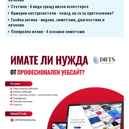
лечение
Статини - 6 вида срещу висок холестерол
Камерни екстрасистоли - повод ли са за притеснение?
Гнойна ангина - видове, симптоми, диагностика и
лечение
Плеврален излив - 4 основни симптоми