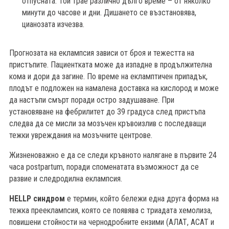
отпусната. Той трае различно дълго време – от няколко
минути до часове и дни. Дишането се възстановява,
цианозата изчезва.
Прогнозата на еклампсия зависи от броя и тежестта на
пристъпите. Пациентката може да изпадне в продължителна
кома и дори да загине. По време на екламптичен припадък,
плодът е подложен на намалена доставка на кислород и може
да настъпи смърт поради остро задушаване. При
установяване на фебрилитет до 39 градуса след пристъпа
следва да се мисли за мозъчен кръвоизлив с последващи
тежки увреждания на мозъчните центрове.
Жизненоважно е да се следи кръвното налягане в първите 24
часа postpartum, поради споменатата възможност да се
развие и следродилна еклампсия.
HELLP синдром
е термин, който бележи една друга форма на
тежка прееклампсия, която се появява с триадата хемолиза,
повишени стойности на чернодробните ензими (АЛАТ, АСАТ и