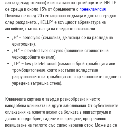
лактатдехидрогеназа) и ниски нива на тромбоцитите. HELLP
се среща в около 15% от бременните с
прееклампсия
.
Появява се след 20 гестационна седмица и доста по-рядко
след раждането. „HELLP” е всъщност абревиатура на
английски, съответваща на следните показатели:
„H“ – hemolysis (хемолиза, дължаща се на раследа на
еритроцити).
„EL“ – elevated liver enzyms (повишени стойности на
чернодробните ензими).
„LP“ – low platelet count (намален брой тромбоцити или
тромбоцитопения, която настъпва вследствие
разрушаването на тромбоцитите в кръвоносните съдове с
увредена вътрешна стена).
Клиничната картина е твърде разнообразна и често
наподобява клиниката на други заболявания. От субективните
оплаквания на жената важни са болката в епигастриума и
дясното подребрие, гадене и повръщане, прогресивно
повишаване на теглото със силно изразен оток. Може да се