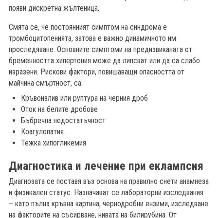
появи дискретна жълтеница.
Смята се, че постоянният симптом на синдрома е
тромбоцитопенията, затова е важно динамичното им
проследяване. Основните симптоми на предизвиканата от
бременността хипертония може да липсват или да са слабо
изразени. Рискови фактори, повишаващи опасността от
майчина смъртност, са:
Кръвоизлив или руптура на черния дроб
Оток на белите дробове
Бъбречна недостатъчност
Коагулопатия
Тежка хипогликемия
Диагностика и лечение при еклампсия
Диагнозата се поставя въз основа на правилно снети анамнеза
и физикален статус. Назначават се лабораторни изследвания
– като пълна кръвна картина, чернодробни ензими, изследване
на факторите на съсирване, нивата на билирубина. От