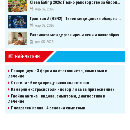
Clean Eating 2026: Пълно ръководство за биооптимизация чрез хранене
мар 09, 2026
Грип тип A (H3N2): Пълен медицински обзор на сезонния щам през 2026 г.
мар 08, 2026
Разликата между разширени вени и паякообразни вени - и как наистина можете да ги предотвратите
дек 05, 2025
НАЙ-ЧЕТЕНИ
Панарициум - 3 форми на състоянието, симптоми и
лечение
Статини - 6 вида срещу висок холестерол
Камерни екстрасистоли - повод ли са за притеснение?
Гнойна ангина - видове, симптоми, диагностика и
лечение
Плеврален излив - 4 основни симптоми