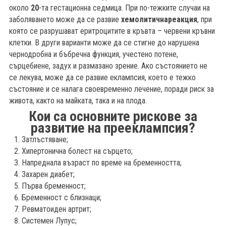
около
20
-та гестационна седмица. При по-тежките случаи на
заболяването може да се развие
хемолитична
реакция
, при
която се разрушават еритроцитите в кръвта – червени кръвни
клетки. В други варианти може да се стигне до нарушена
чернодробна и бъбречна функция, учестено потене,
сърцебиене, задух и размазано зрение. Ако състоянието не
се лекува, може да се развие еклампсия, което е тежко
състояние и се налага своевременно лечение, поради риск за
живота, както на майката, така и на плода.
Кои са основните рискове за
развитие на прееклампсия?
Затлъстяване;
Хипертонична болест на сърцето;
Напреднала възраст по време на бременността;
Захарен диабет;
Първа бременност;
Бременност с близнаци;
Ревматоиден артрит;
Системен Лупус;