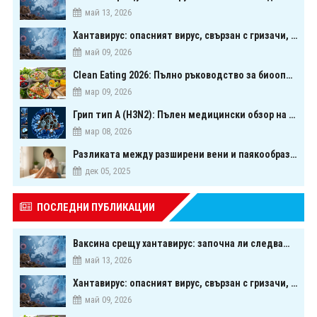
май 13, 2026
Хантавирус: опасният вирус, свързан с гризачи, който предизвика тревога в Европа
май 09, 2026
Clean Eating 2026: Пълно ръководство за биооптимизация чрез хранене
мар 09, 2026
Грип тип A (H3N2): Пълен медицински обзор на сезонния щам през 2026 г.
мар 08, 2026
Разликата между разширени вени и паякообразни вени - и как наистина можете да ги предотвратите
дек 05, 2025
ПОСЛЕДНИ ПУБЛИКАЦИИ
Ваксина срещу хантавирус: започна ли следващата голяма надпревара в медицината?
май 13, 2026
Хантавирус: опасният вирус, свързан с гризачи, който предизвика тревога в Европа
май 09, 2026