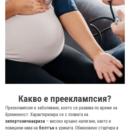
Какво е прееклампсия?
б
Прееклампсия е заболяване, което се развива по време на
бременност. Характеризира се с появата на
хипертонична
криза
– високо кръвно налягане, както и
повишени нива на
белтък
в урината. Обикновено стартира в