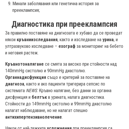
Минали заболявания или генетична история за
прееклампсия;
Диагностика при прееклампсия
За правилно поставяне на диагнозата е хубаво да се проведат
някои
кръвни
изследвания
, както и изследване на
урина
, и
ултразвуково изследване –
ехограф
за мониторинг на бебето
и неговия растеж.
Кръвното
налягане
се смята за високо при стойности над
140mmHg систолно и 90mmHg диастолно.
Органна
дисфункция
също е критерий за поставяне на
диагноза
, както и ако пациенти тригерира сепсис по
системата
NEWS
. Кръвно налягане, без данни за органна
дисфункция и
белтък
в урината, налага диагностика.
Стойности до 149mmHg систолно и 99mmHg диастолно
налагат наблюдаване, но не налагат спешно
антихипертензивно
лечение
.
Някои от най-тежките
усложнения
при прееклампсия са