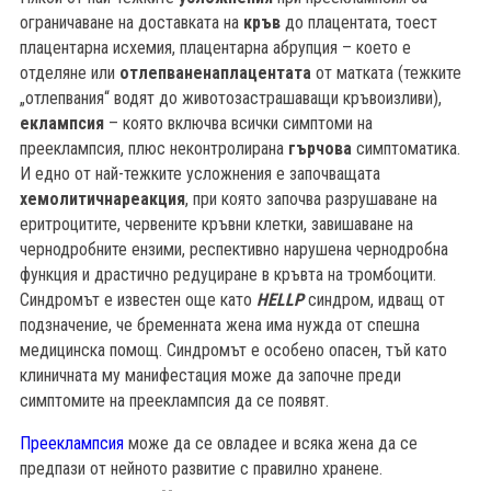
ограничаване на доставката на
кръв
до плацентата, тоест
плацентарна исхемия, плацентарна абрупция – което е
отделяне или
отлепване
на
плацентата
от матката (тежките
„отлепвания“ водят до животозастрашаващи кръвоизливи),
еклампсия
– която включва всички симптоми на
прееклампсия, плюс неконтролирана
гърчова
симптоматика.
И едно от най-тежките усложнения е започващата
хемолитична
реакция
, при която започва разрушаване на
еритроцитите, червените кръвни клетки, завишаване на
чернодробните ензими, респективно нарушена чернодробна
функция и драстично редуциране в кръвта на тромбоцити.
Синдромът е известен още като
HELLP
синдром, идващ от
подзначение, че бременната жена има нужда от спешна
медицинска помощ. Синдромът е особено опасен, тъй като
клиничната му манифестация може да започне преди
симптомите на прееклампсия да се появят.
Прееклампсия
може да се овладее и всяка жена да се
предпази от нейното развитие с правилно хранене.