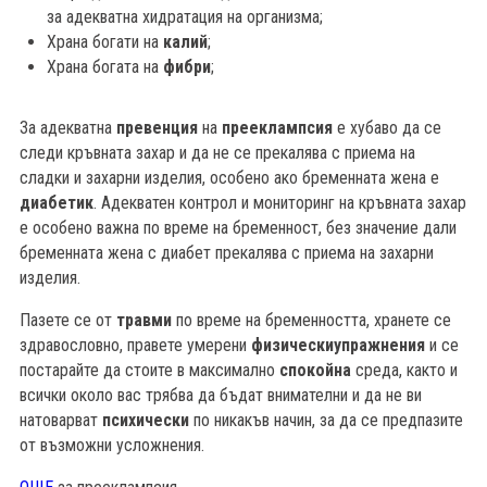
за адекватна хидратация на организма;
Храна богати на
калий
;
Храна богата на
фибри
;
За адекватна
превенция
на
прееклампсия
е хубаво да се
следи кръвната захар и да не се прекалява с приема на
сладки и захарни изделия, особено ако бременната жена е
диабетик
. Адекватен контрол и мониторинг на кръвната захар
е особено важна по време на бременност, без значение дали
бременната жена с диабет прекалява с приема на захарни
изделия.
Пазете се от
травми
по време на бременността, хранете се
здравословно, правете умерени
физически
упражнения
и се
постарайте да стоите в максимално
спокойна
среда, както и
всички около вас трябва да бъдат внимателни и да не ви
натоварват
психически
по никакъв начин, за да се предпазите
от възможни усложнения.