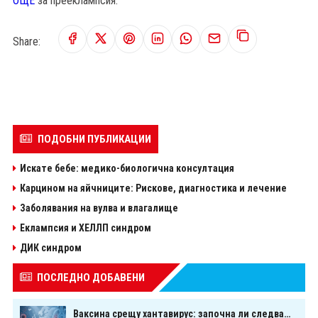
ОЩЕ
за прееклампсия.
Share:
ПОДОБНИ ПУБЛИКАЦИИ
Искате бебе: медико-биологична консултация
Карцином на яйчниците: Рискове, диагностика и лечение
Заболявания на вулва и влагалище
Еклампсия и ХЕЛЛП синдром
ДИК синдром
ПОСЛЕДНО ДОБАВЕНИ
Ваксина срещу хантавирус: започна ли следващата голяма надпревара в медицината?