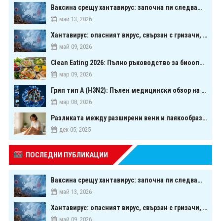
Ваксина срещу хантавирус: започна ли следващата голяма надпревара в медицината?
май 13, 2026
Хантавирус: опасният вирус, свързан с гризачи, който предизвика тревога в Европа
май 09, 2026
Clean Eating 2026: Пълно ръководство за биооптимизация чрез хранене
мар 09, 2026
Грип тип A (H3N2): Пълен медицински обзор на сезонния щам през 2026 г.
мар 08, 2026
Разликата между разширени вени и паякообразни вени - и как наистина можете да ги предотвратите
дек 05, 2025
ПОСЛЕДНИ ПУБЛИКАЦИИ
Ваксина срещу хантавирус: започна ли следващата голяма надпревара в медицината?
май 13, 2026
Хантавирус: опасният вирус, свързан с гризачи, който предизвика тревога в Европа
май 09, 2026