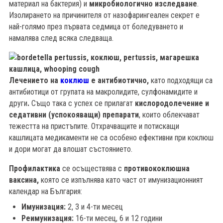
материал на бактерия) и
микробиологично изследване
.
Изолирането на причинителя от назофарингеален секрет е
най-голямо през първата седмица от боледуването и
намалява след всяка следваща.
Лечението на
коклюш
е антибиотично,
като подходящи са
антибиотици от групата на макролидите, сулфонамидите и
други
.
Също така с успех се прилагат
кислородолечение и
седативни (успокояващи) препарати
, които облекчават
тежестта на пристъпите. Отхрачващите и потискащи
кашлицата медикаменти не са особено ефективни при коклюш
и дори могат да влошат състоянието.
Профилактика
се осъществява с
противококлюшна
ваксина,
която се изпълнява като част от имунизационният
календар на България:
Имунизация:
2, 3 и 4-ти месец
Реимунизация:
16-ти месец, 6 и 12 години