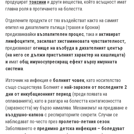
продуцират
токсини
и други вещества, който всъщност имат
главна роля в протичането на болестта.
Отделените продукти от тях въздействат както на самият
епител на дихателните пътища (трахея и бронхи)
предизвиквайки
възпалителен процес
, така и
активират
лимфоцитите, засилват хистаминовата чувствителност,
предизвикват
огнище на възбуда в дихателният център
(на него се дължи пристъпният характер на кашлицата)
и
имат
общ имуносупресиращ ефект върху имунната
система
.
Източник на инфекция е
болният човек
, като носителство
също съществува. Болният е
най-заразен от последните 2
дни от инкубационният период
(преди появата на
оплакванията), като в разгара на болестта контагиозността
(заразността) му бързо намалява. Механизмът на предаване е
б
въздушно-капков
с респираторните секрети. Случаи се
наблюдават по-често през
пролетно-летния сезон
.
Заболяването е
предимно
детска инфекция – боледуват