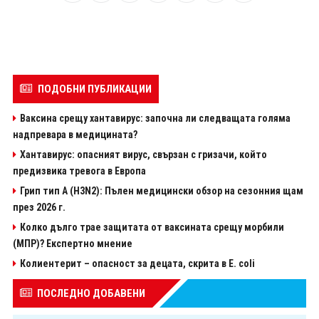
ПОДОБНИ ПУБЛИКАЦИИ
Ваксина срещу хантавирус: започна ли следващата голяма
надпревара в медицината?
Хантавирус: опасният вирус, свързан с гризачи, който
предизвика тревога в Европа
Грип тип A (H3N2): Пълен медицински обзор на сезонния щам
през 2026 г.
Колко дълго трае защитата от ваксината срещу морбили
(МПР)? Експертно мнение
Колиентерит – опасност за децата, скрита в Е. coli
ПОСЛЕДНО ДОБАВЕНИ