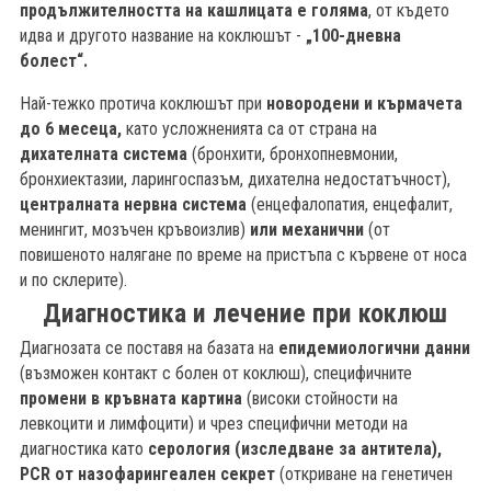
продължителността на кашлицата е голяма
, от където
идва и другото название на коклюшът -
„100-дневна
болест“.
Най-тежко протича коклюшът при
новородени и кърмачета
до 6 месеца,
като усложненията са от страна на
дихателната система
(бронхити, бронхопневмонии,
бронхиектазии, ларингоспазъм, дихателна недостатъчност),
централната нервна система
(енцефалопатия, енцефалит,
менингит, мозъчен кръвоизлив)
или механични
(от
повишеното налягане по време на пристъпа с кървене от носа
и по склерите).
Диагностика и лечение при коклюш
Диагнозата се поставя на базата на
епидемиологични данни
(възможен контакт с болен от коклюш), специфичните
промени в кръвната картина
(високи стойности на
левкоцити и лимфоцити) и чрез специфични методи на
диагностика като
серология (изследване за антитела),
PCR
от назофарингеален секрет
(откриване на генетичен