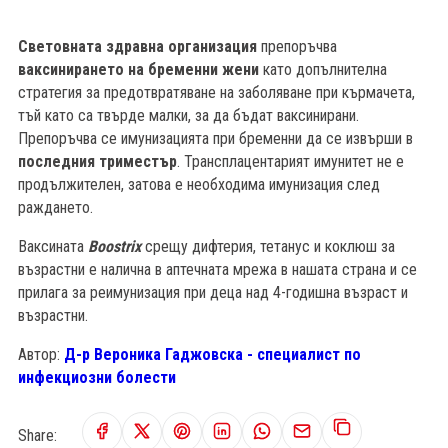
Световната здравна организация
препоръчва
в
аксинирането на бременни жени
като допълнителна
стратегия за предотвратяване на заболяване при кърмачета,
тъй като са твърде малки, за да бъдат ваксинирани.
Препоръчва се имунизацията при бременни да се извърши в
последния триместър
. Трансплацентарият имунитет не е
продължителен, затова е необходима имунизация след
раждането.
Ваксината
Boostrix
срещу дифтерия, тетанус и коклюш за
възрастни е налична в аптечната мрежа в нашата страна и се
прилага за реимунизация при деца над 4-годишна възраст и
възрастни.
Автор:
Д-р Вероника Гаджовска - специалист по
инфекциозни болести
Share: