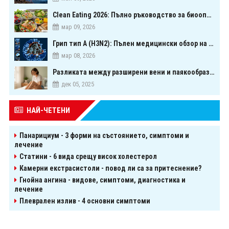
Clean Eating 2026: Пълно ръководство за биооптимизация чрез хранене
мар 09, 2026
Грип тип A (H3N2): Пълен медицински обзор на сезонния щам през 2026 г.
мар 08, 2026
Разликата между разширени вени и паякообразни вени - и как наистина можете да ги предотвратите
дек 05, 2025
НАЙ-ЧЕТЕНИ
Панарициум - 3 форми на състоянието, симптоми и
лечение
Статини - 6 вида срещу висок холестерол
Камерни екстрасистоли - повод ли са за притеснение?
Гнойна ангина - видове, симптоми, диагностика и
лечение
Плеврален излив - 4 основни симптоми