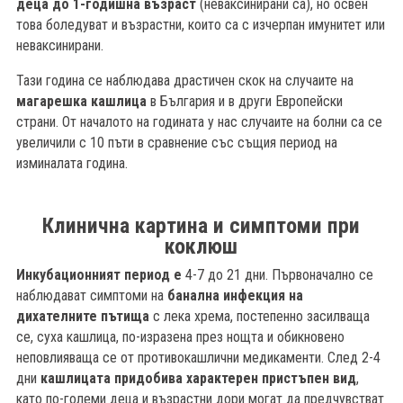
деца до 1-годишна възраст
(неваксинирани са), но освен
това боледуват и възрастни, които са с изчерпан имунитет или
неваксинирани.
Тази година се наблюдава драстичен скок на случаите на
магарешка кашлица
в България и в други Европейски
страни. От началото на годината у нас случаите на болни са се
увеличили с 10 пъти в сравнение със същия период на
изминалата година.
Клинична картина и симптоми при
коклюш
Инкубационният период е
4-7 до 21 дни. Първоначално се
наблюдават симптоми на
банална инфекция на
дихателните пътища
с лека хрема, постепенно засилваща
се, суха кашлица, по-изразена през нощта и обикновено
неповлияваща се от противокашлични медикаменти. След 2-4
дни
кашлицата придобива характерен пристъпен вид
,
като по-големи деца и възрастни дори могат да предчувстват