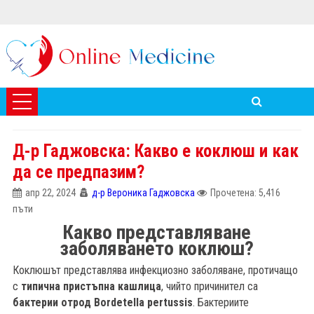
Д-р Гаджовска: Какво е коклюш и как
да се предпазим?
апр 22, 2024
д-р Вероника Гаджовска
Прочетена: 5,416
пъти
Какво представляване
заболяването коклюш?
Коклюшът представлява инфекциозно заболяване, протичащо
с
типична пристъпна кашлица
, чийто причинител са
бактерии от
род
Bordetella pertussis
. Бактериите