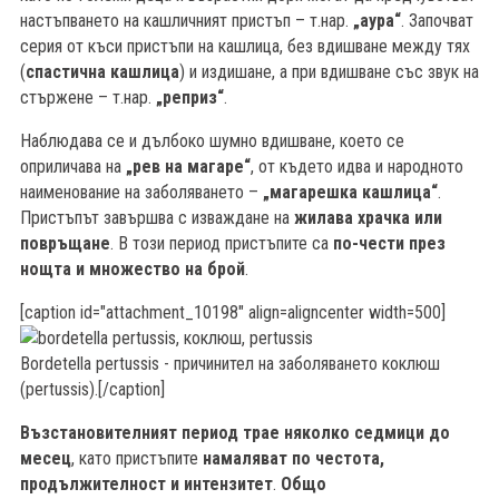
настъпването на кашличният пристъп – т.нар.
„аура“
. Започват
серия от къси пристъпи на кашлица, без вдишване между тях
(
спастична кашлица
) и издишане, а при вдишване със звук на
стържене – т.нар.
„реприз“
.
Наблюдава се и дълбоко шумно вдишване, което се
оприличава на
„рев на магаре“
, от където идва и народното
наименование на заболяването –
„магарешка кашлица“
.
Пристъпът завършва с изваждане на
жилава храчка или
повръщане
. В този период пристъпите са
по-чести през
нощта и множество на брой
.
[caption id="attachment_10198" align=aligncenter width=500]
Bordetella pertussis - причинител на заболяването коклюш
(pertussis).[/caption]
Възстановителният период трае няколко седмици до
месец
, като пристъпите
намаляват по честота,
продължителност и интензитет
.
Общо