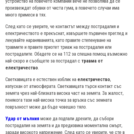
устройство на повечето компании вече не позволява да се
произвеждат обувки от чиста гума, в повечето случаи има
много примеси в тях.
След като се уверите, че контактът между пострадалия и
електричеството е прекъснат, извършете първичен преглед и
лекувайте нараняванията, като правите степенуване на
травмите и правите приотет триаж на пострадалия или
пострадалите. Обадете се на 112 за спешна помощ възможно
най-скоро и съобщете за пострадал с
травма от
електричество
.
Светкавицата е естествен изблик на
електричество
,
изпускан от атмосферата. Светкавицата търси контакт със
земята чрез най-близката висока част на земята. За жалост,
понякога тази най-висока точка за връзка със земната
повръхност може да бъде човешко тяло.
Удар от мълния
може да подпали дрехите, да събори
пострадалия на земята и да предизвика моментална смърт,
заради високото напрежение. След като се уверите, че сте в