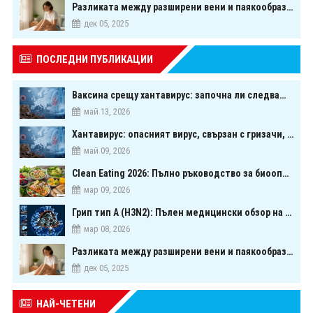
Разликата между разширени вени и паякообразни вени - и как наистина можете да ги предотвратите
дек 05, 2025
ПОСЛЕДНИ ПУБЛИКАЦИИ
Ваксина срещу хантавирус: започна ли следващата голяма надпревара в медицината?
май 13, 2026
Хантавирус: опасният вирус, свързан с гризачи, който предизвика тревога в Европа
май 09, 2026
Clean Eating 2026: Пълно ръководство за биооптимизация чрез хранене
мар 09, 2026
Грип тип A (H3N2): Пълен медицински обзор на сезонния щам през 2026 г.
мар 08, 2026
Разликата между разширени вени и паякообразни вени - и как наистина можете да ги предотвратите
дек 05, 2025
НАЙ-ЧЕТЕНИ