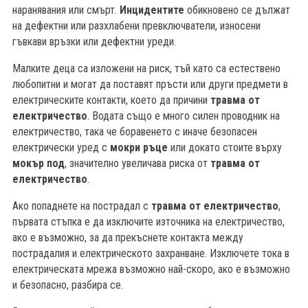
наранявания или смърт.
Инцидентите
обикновено се дължат
на дефектни или разхлабени превключватели, износени
гъвкави връзки или дефектни уреди.
Малките деца са изложени на риск, тъй като са естествено
любопитни и могат да поставят пръсти или други предмети в
електрическите контакти, което да причини
травма от
електричество
. Водата също е много силен проводник на
електричество, така че боравенето с иначе безопасен
електрически уред с
мокри ръце
или докато стоите върху
мокър под
, значително увеличава риска от
травма от
електричество
.
Ако попаднете на пострадал с
травма от електричество
,
първата стъпка е да изключите източника на електричество,
ако е възможно, за да прекъснете контакта между
пострадалия и електрическото захранване. Изключете тока в
електрическата мрежа възможно най-скоро, ако е възможно
и безопасно, разбира се.