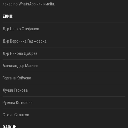
лекар по WhatsApp или имейл.
ЕКИП:
Д-р Цанко Стефанов
Д-р Вероника Гаджовска
Д-р Никола Добрев
Александър Манчев
Гергана Койчева
Лучия Таскова
Румяна Котелова
Стоян Станков
ВАЖНИ