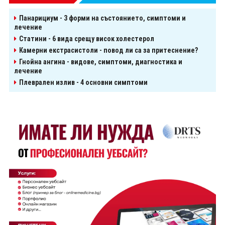
Панарициум - 3 форми на състоянието, симптоми и
лечение
Статини - 6 вида срещу висок холестерол
Камерни екстрасистоли - повод ли са за притеснение?
Гнойна ангина - видове, симптоми, диагностика и
лечение
Плеврален излив - 4 основни симптоми