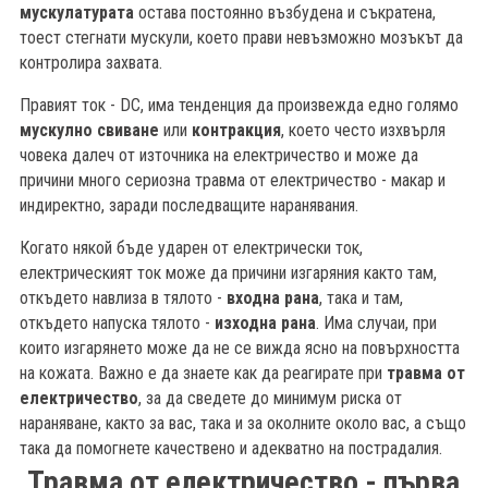
мускулатурата
остава постоянно възбудена и съкратена,
тоест стегнати мускули, което прави невъзможно мозъкът да
контролира захвата.
Правият ток - DC, има тенденция да произвежда едно голямо
мускулно свиване
или
контракция
, което често изхвърля
човека далеч от източника на електричество и може да
причини много сериозна травма от електричество - макар и
индиректно, заради последващите наранявания.
Когато някой бъде ударен от електрически ток,
електрическият ток може да причини изгаряния както там,
откъдето навлиза в тялото -
входна рана
, така и там,
откъдето напуска тялото -
изходна рана
. Има случаи, при
които изгарянето може да не се вижда ясно на повърхността
на кожата. Важно е да знаете как да реагирате при
травма от
електричество
, за да сведете до минимум риска от
нараняване, както за вас, така и за околните около вас, а също
така да помогнете качествено и адекватно на пострадалия.
Травма от електричество - първа