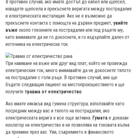
В противен случай, ако имате достъп до кабел или щепсел,
извадете щепсела и прекъснете веригата между пострадалия
и електрическата инсталация. Ако не е възможно да
прекъснете контакта с помощта на дървен предмет,
увийте
въже
около глезените на пострадалия или под ръцете му,
като внимавате да не го докоснете, и го издърпайте далеч от
източника на електрически ток.
При навиване на въже или друг вид плат, който не провежда
електрическия ток, много внимавайте да не докоснете тялото
на пострадалия с голи ръце. В противен случай, вие ще
бъдете следващия пациент на местопроизшествието и ще
получите
травма от електричество
.
Ако имате някакъв вид гумена структура, използвайте като
посредник между вас и тялото на пострадалия, ако
електрическата верига е все още активна.
Гумата
е доказан
изолатор на електричество и не позволява на токовата вълна
да премине през вас. Уви, съвремието и финансовото