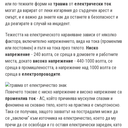
или по-тежките форми на
травма
от
електрически ток
могат да варират от леки изгаряния до сърдечен арест и
смърт, и е важно да знаете как да останете в безопасност и
да реагирате в случай на инцидент.
Тежестта на електрическото нараняване зависи от няколко
фактора, включително напрежението, вида на тока (променлив
или постоянен) и пътя на тока през тялото.
Ниско
напрежение
- 240 волта, се среща в домовете и работните
места, докато
високо напрежение
- 440-1000 волта, се
среща в промишлеността, а напрежение над 1000 волта се
среща в
електропроводите
.
Повечето токове с ниско напрежение и високо напрежение са
променлив ток
- AC, който причинява мускулни спазми и
б
феномена на сковано тяло, което на практика е смъртоносно.
Така се получава, защото захватът на пострадалия може да
се „заключи“ към източника на електричество, което да му
пречи да се освободи и го оставя електрически зареден, като