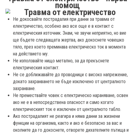
помощ
Не докосвайте пострадалия при данни за травма от
електричество, особено ако все още е в контакт с
електрическия източник. Знам, че звучи неприятно, но вие
ще бъдете следващата жертва, ако докоснете човешко
тяло, през което преминава електрическо ток в момента
на действието му.
Не използвайте нищо метално, за да прекъснете
електрическия контакт.
Не се доближавайте до проводници с високо напрежение,
докато захранването не бъде изключено от централното
захранване.
Не премествайте човек с електрическо нараняване, освен
ако не е в непосредствена опасност и само когато
електрическият ток е изключен от централното табло.
Ако пострадалият не реагира и няма данни за жизнени
функции на организма, както и ако е безопасно за вас и
околните да го докоснете, отворете дихателните пътища и