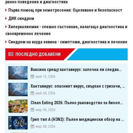
ранно поведение и диагностика
Първа помощ при земетресения: Оцеляване и безопасност
ДИК синдром
Хиперкалиемия - спешно състояние, налагащо диагностика и
своевременно лечение
Синдром на кауда еквина - симптоми, диагностика и лечение
ПОСЛЕДНО ДОБАВЕНИ
Ваксина срещу хантавирус: започна ли следващата голяма надпревара в медицината?
май 13, 2026
Хантавирус: опасният вирус, свързан с гризачи, който предизвика тревога в Европа
май 09, 2026
Clean Eating 2026: Пълно ръководство за биооптимизация чрез хранене
мар 09, 2026
Грип тип A (H3N2): Пълен медицински обзор на сезонния щам през 2026 г.
мар 08, 2026