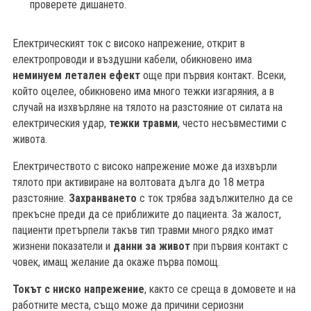
проверете дишането.
Електрическият ток с високо напрежение, открит в
електропроводи и въздушни кабели, обикновено има
неминуем летален ефект
още при първия контакт. Всеки,
който оцелее, обикновено има много тежки изгаряния, а в
случай на изхвърляне на тялото на разстояние от силата на
електрическия удар,
тежки травми
, често несъвместими с
живота.
Електричеството с високо напрежение може да изхвърли
тялото при активиране на волтовата дълга до 18 метра
разстояние.
Захранването
с ток трябва задължително да се
прекъсне преди да се приближите до пациента. За жалост,
пациенти претърпели такъв тип травми много рядко имат
жизнени показатели и
данни за живот
при първия контакт с
човек, имащ желание да окаже първа помощ.
Токът с ниско напрежение
, както се среща в домовете и на
работните места, също може да причини сериозни